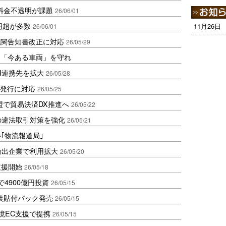
料金不透明が課題
26/06/01
0円超が多数
11月26日
26/06/01
税関告知書改正に対応
26/05/29
は「今ある車両」を守れ
I連携先を拡大
26/05/28
ベル発行に対応
26/05/25
盟で貿易決済DX推進へ
26/05/22
の違法取引対策を強化
26/05/21
ル｢物流報道局｣
小輸出企業で利用拡大
26/05/20
支援開始
26/05/18
4900億円投資
26/05/15
装貼付パック発売
26/05/15
越境EC支援で提携
26/05/15