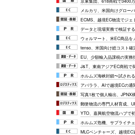
京東集団、618商戦で340
メルカリ、米国向けグロー
ECMS、越境EC物流でジェ
データと現場実務で検証する
ウォルマート、米EC商品を
tenso、米国向け総コスト
EU、少額輸入品課税の実務
J&T、東南アジアEC商戦で
ホルムズ海峡封鎖〜試され
アバララ、AIで越境ECの
写真1枚で個人輸出、JPNX
郵便物流の専門人材育成、U
YTO、嘉興航空物流ハブで
ホルムズ危機、サプライチ
MLCベンチャーズ、越境E