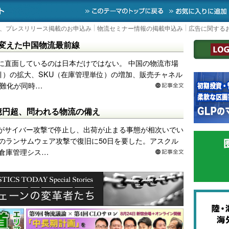
｜国内最大の物流ニュースサイト
3PL, SCMなど国内外の最新の物流ニュースをお
TOPに戻る
、プレスリリース掲載のお申込み
物流セミナー情報の掲載申込み
広告に関する
imbが変えた中国物流最前線
に直面しているのは日本だけではない。 中国の物流市場
引）の拡大、SKU（在庫管理単位）の増加、販売チャネル
難化が同時…
億円超、問われる物流の備え
がサイバー攻撃で停止し、出荷が止まる事態が相次いでい
9月のランサムウェア攻撃で復旧に50日を要した。アスクル
（倉庫管理シス…