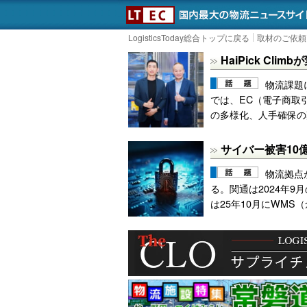
LOGISTICS TODAY
LogisticsToday総合トップに戻る
取材のご依頼
HaiPick Cl
物流課題
では、EC（電子商取
の多様化、人手確保の
サイバー被害10
物流拠点
る。関通は2024年
は25年10月にWMS