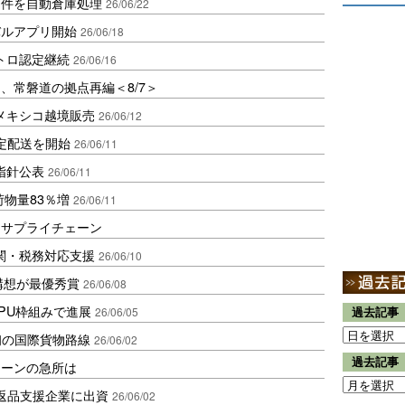
0万件を自動倉庫処理
26/06/22
バルアプリ開始
26/06/18
トロ認定継続
26/06/16
、常磐道の拠点再編＜8/7＞
メキシコ越境販売
26/06/12
確定配送を開始
26/06/11
指針公表
26/06/11
荷物量83％増
26/06/11
るサプライチェーン
通関・税務対応支援
26/06/10
構想が最優秀賞
26/06/08
PU枠組みで進展
26/06/05
過去記事
初の国際貨物路線
26/06/02
過去記事
ェーンの急所は
C返品支援企業に出資
26/06/02