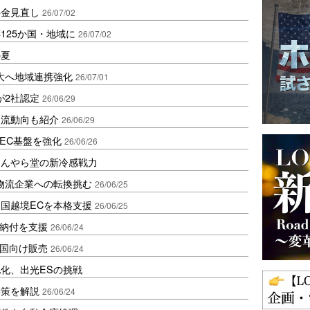
料金見直し
26/07/02
125か国・地域に
26/07/02
の夏
大へ地域連携強化
26/07/01
が2社認定
26/06/29
物流動向も紹介
26/06/29
EC基盤を強化
26/06/26
ほんやら堂の新冷感戦力
物流企業への転換挑む
26/06/25
国越境ECを本格支援
26/06/25
前納付を支援
26/06/24
韓国向け販売
26/06/24
化、出光ESの挑戦
善策を解説
26/06/24