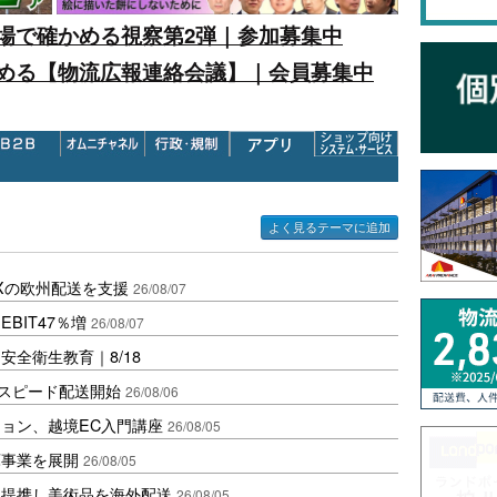
場で確かめる視察第2弾｜参加募集中
める【物流広報連絡会議】｜会員募集中
よく見るテーマに追加
Xの欧州配送を支援
26/08/07
BIT47％増
26/08/07
全衛生教育｜8/18
しスピード配送開始
26/08/06
ョン、越境EC入門講座
26/08/05
庫事業を展開
26/08/05
と提携し美術品を海外配送
26/08/05