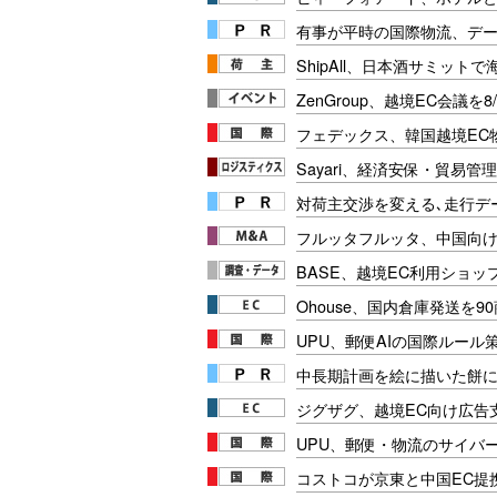
有事が平時の国際物流、デー
ShipAll、日本酒サミット
ZenGroup、越境EC会議を8
フェデックス、韓国越境EC
Sayari、経済安保・貿易管
対荷主交渉を変える､走行データ
フルッタフルッタ、中国向
BASE、越境EC利用ショップ
Ohouse、国内倉庫発送を9
UPU、郵便AIの国際ルール
中長期計画を絵に描いた餅にし
ジグザグ、越境EC向け広告
UPU、郵便・物流のサイバ
コストコが京東と中国EC提