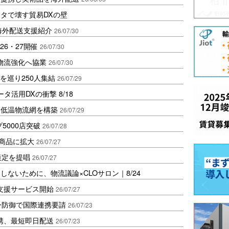
タで壊す貿易DXの壁
で海外配送支援紹介
26/07/30
/26・27開催
26/07/30
物流強化へ協業
26/07/30
理を巡り250人集結
26/07/29
活用DXの衝撃 8/18
け低温物流網を構築
26/07/29
5000店突破
26/07/28
0商品に拡大
26/07/27
策定を提唱
26/07/27
ないために、物流議論×CLOサロン｜8/24
支援サービス開始
26/07/27
ー防御で国際連携要請
26/07/23
携、最短即日配送
26/07/23