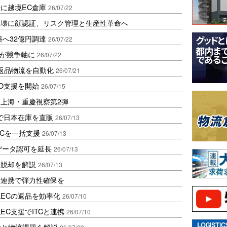
ールに越境EC倉庫
26/07/22
崩壊に顔認証、リスク管理と生産性革命へ
築へ32億円調達
26/07/22
応が競争軸に
26/07/22
ール返品物流を自動化
26/07/21
O支援を開始
26/07/15
上海・重慶視察第2弾
で日本在庫を直販
26/07/13
ECを一括支援
26/07/13
物流データ認可を延長
26/07/13
」脱却を解説
26/07/13
種連携で弾力性確保を
境ECの返品を効率化
26/07/10
C支援でITCと連携
26/07/10
拡大と物流課題を解説