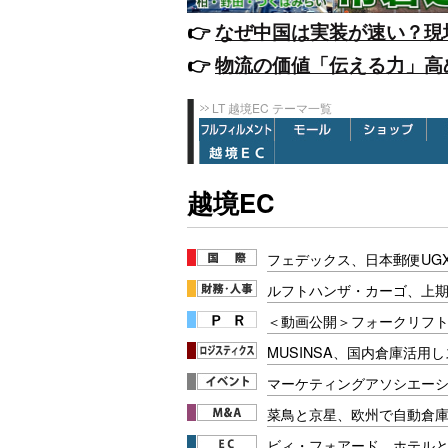
👉️
なぜ中国は実装が速い？現
👉️
物流の価値「伝える力」高
LT 越境EC テーマ一覧
越境EC
フェデックス、日本郵便UG
ルフトハンザ・カーゴ、上期E
＜動画公開＞フォークリフト安
MUSINSA、国内倉庫活用
マーケティングアソシエーシ
菜鳥と京星、欧州で自動倉
ビィ・フォアード、ホテル