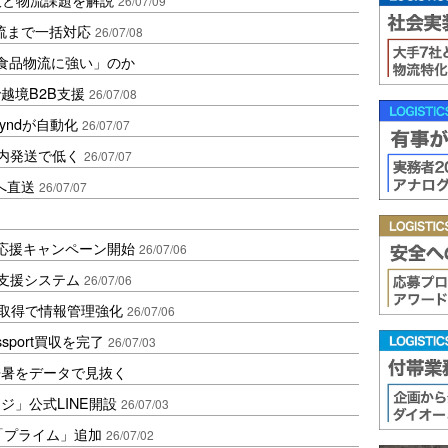
26/07/09
流まで一括対応
26/07/08
「食品物流に強い」のか
越境B2B支援
26/07/08
yndが自動化
26/07/07
国内発送で低く
26/07/07
へ直送
26/07/07
売応援キャンペーン開始
26/07/06
注支援システム
26/07/06
取得で情報管理強化
26/07/06
ssport買収を完了
26/07/03
酷暑をデータで見抜く
ジ」公式LINE開設
26/07/03
「プライム」追加
26/07/02