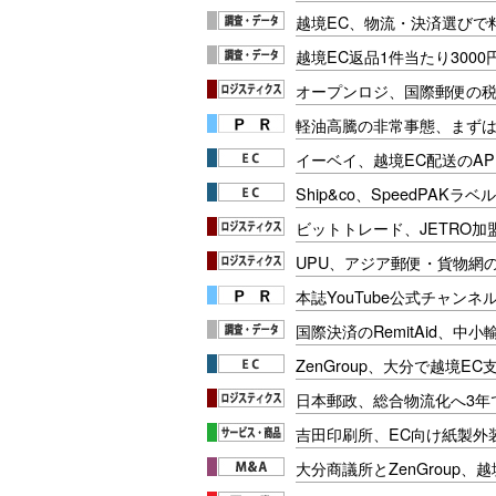
越境EC、物流・決済選びで
越境EC返品1件当たり300
オープンロジ、国際郵便の
軽油高騰の非常事態、まず
イーベイ、越境EC配送のAP
Ship&co、SpeedPAKラ
ビットトレード、JETRO加
UPU、アジア郵便・貨物網
本誌YouTube公式チャンネ
国際決済のRemitAid、中
ZenGroup、大分で越境EC
日本郵政、総合物流化へ3年で
吉田印刷所、EC向け紙製外
大分商議所とZenGroup、