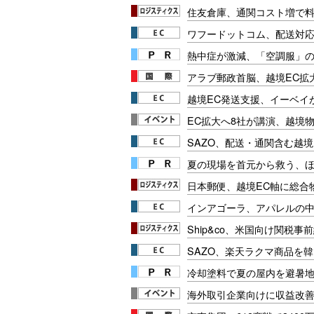
住友倉庫、通関コスト増で
ワフードットコム、配送対応
熱中症が激減、「空調服」
アラブ郵政首脳、越境EC拡
越境EC発送支援、イーベイ
EC拡大へ8社が講演、越境
SAZO、配送・通関含む越境
夏の現場を首元から救う、
日本郵便、越境EC軸に総合
インアゴーラ、アパレルの中
Ship&co、米国向け関税事
SAZO、楽天ラクマ商品を
冷却塗料で夏の屋内を避暑地
海外取引企業向けに収益改