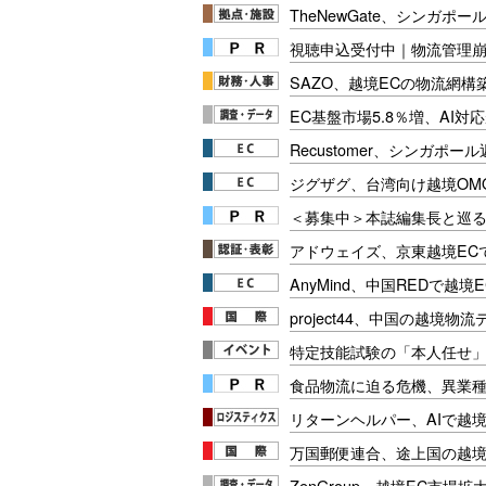
TheNewGate、シンガポ
視聴申込受付中｜物流管理
SAZO、越境ECの物流網構
EC基盤市場5.8％増、AI対
Recustomer、シンガポ
ジグザグ、台湾向け越境OM
＜募集中＞本誌編集長と巡る
アドウェイズ、京東越境EC
AnyMind、中国REDで越境
project44、中国の越境
特定技能試験の「本人任せ
食品物流に迫る危機、異業
リターンヘルパー、AIで越
万国郵便連合、途上国の越境E
ZenGroup、越境EC市場