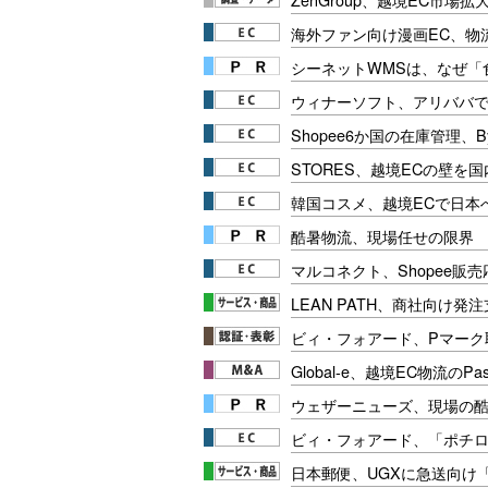
海外ファン向け漫画EC、物
シーネットWMSは、なぜ
ウィナーソフト、アリババで
Shopee6か国の在庫管理、B
STORES、越境ECの壁を
韓国コスメ、越境ECで日本
酷暑物流、現場任せの限界
マルコネクト、Shopee販
LEAN PATH、商社向け発
ビィ・フォアード、Pマーク
Global-e、越境EC物流のPa
ウェザーニューズ、現場の
ビィ・フォアード、「ポチロ
日本郵便、UGXに急送向け