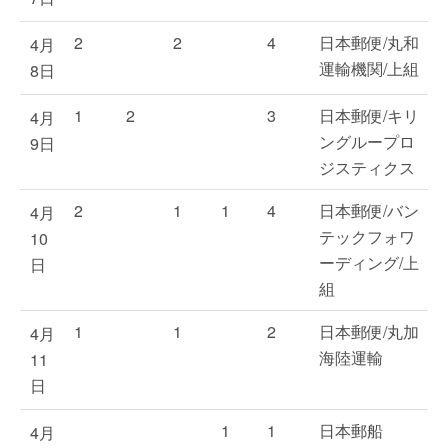
2
2
4
日本郵便/丸和
4月
運輸機関/上組
8日
1
2
3
日本郵便/キリ
4月
ングループロ
9日
ジスティクス
2
1
1
4
日本郵便/バン
4月
テックフォワ
10
ーディング/上
日
組
1
1
2
日本郵便/丸加
4月
海陸運輸
11
日
1
1
日本郵船
4月