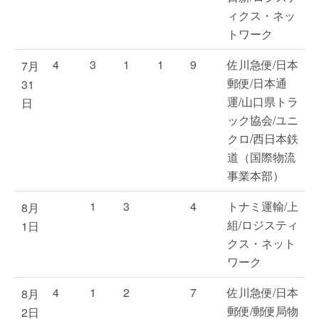
ィクス・ネッ
トワーク
4
3
1
1
9
佐川急便/日本
7月
郵便/日本通
31
運/山口県トラ
日
ック協会/ユニ
クロ/西日本鉄
道（国際物流
事業本部）
1
3
4
トナミ運輸/上
8月
組/ロジスティ
1日
クス・ネット
ワーク
4
1
2
7
佐川急便/日本
8月
郵便/郵便局物
2日