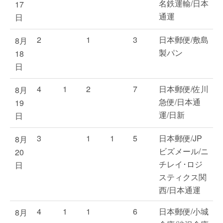
名鉄運輸/日本
17
通運
日
2
1
3
日本郵便/敷島
8月
製パン
18
日
4
1
2
7
日本郵便/佐川
8月
急便/日本通
19
運/日新
日
3
1
1
5
日本郵便/JP
8月
ビズメール/ニ
20
チレイ･ロジ
日
スティクス関
西/日本通運
4
1
1
6
日本郵便/小城
8月