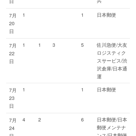
兵
日
1
1
日本郵便
7月
20
日
1
1
3
5
佐川急便/大友
7月
ロジスティク
22
スサービス/渋
日
沢倉庫/日本通
運
1
1
日本郵便
7月
23
日
4
2
6
日本郵便/日本
7月
郵便メンテナ
24
ンス/日本郵便
日