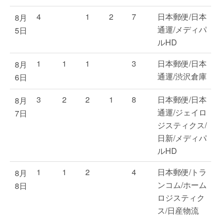
4
1
2
7
日本郵便/日本
8月
通運/メディパ
5日
ルHD
1
1
1
3
日本郵便/日本
8月
通運/渋沢倉庫
6日
3
2
2
1
8
日本郵便/日本
8月
通運/ジェイロ
7日
ジスティクス/
日新/メディパ
ルHD
1
1
2
4
日本郵便/トラ
8月
ンコム/ホーム
8日
ロジスティク
ス/日産物流