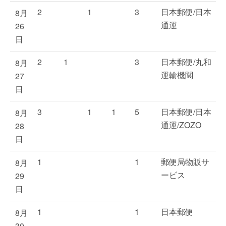
2
1
3
日本郵便/日本
8月
通運
26
日
2
1
3
日本郵便/丸和
8月
運輸機関
27
日
3
1
1
5
日本郵便/日本
8月
通運/ZOZO
28
日
1
1
郵便局物販サ
8月
ービス
29
日
1
1
日本郵便
8月
30