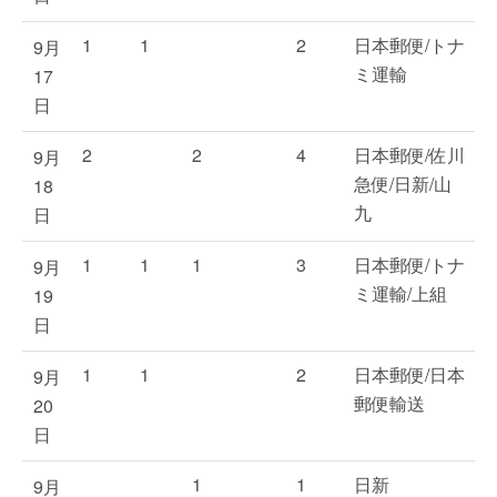
1
1
2
日本郵便/トナ
9月
ミ運輸
17
日
2
2
4
日本郵便/佐川
9月
急便/日新/山
18
九
日
1
1
1
3
日本郵便/トナ
9月
ミ運輸/上組
19
日
1
1
2
日本郵便/日本
9月
郵便輸送
20
日
1
1
日新
9月