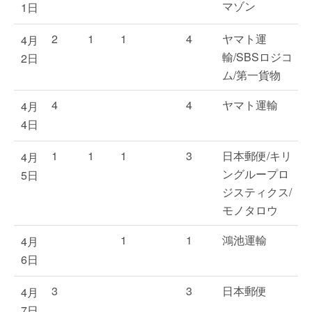
マゾン
1日
2
1
1
4
ヤマト運
4月
輸/SBSロジコ
2日
ム/第一貨物
4
4
ヤマト運輸
4月
4日
1
1
1
3
日本郵便/キリ
4月
ングループロ
5日
ジスティクス/
モノタロウ
1
1
鴻池運輸
4月
6日
3
3
日本郵便
4月
7日