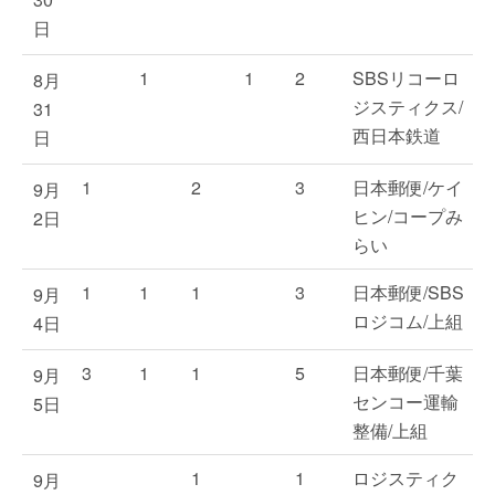
日
1
1
2
SBSリコーロ
8月
ジスティクス/
31
西日本鉄道
日
1
2
3
日本郵便/ケイ
9月
ヒン/コープみ
2日
らい
1
1
1
3
日本郵便/SBS
9月
ロジコム/上組
4日
3
1
1
5
日本郵便/千葉
9月
センコー運輸
5日
整備/上組
1
1
ロジスティク
9月