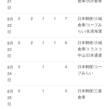
倉庫/渋沢倉庫
21
日
3
2
1
1
7
日本郵便/小城
8月
倉庫/コープみ
22
らい/名港海運
日
2
2
1
1
6
日本郵便/小城
8月
倉庫/トラスコ
23
中山/日本通運
日
3
1
4
日本郵便/コー
8月
プみらい
24
日
2
1
3
日本郵便/三菱
8月
倉庫
25
日