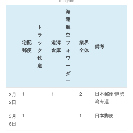
Infogram
海
運
ト
航
ラ
空
宅配
ッ
港湾
フ
業界
備考
郵便
ク
倉庫
ォ
全体
鉄
ワ
道
ー
ダ
ー
1
1
2
日本郵便/伊勢
3月
湾海運
2日
1
1
日本郵便
3月
6日