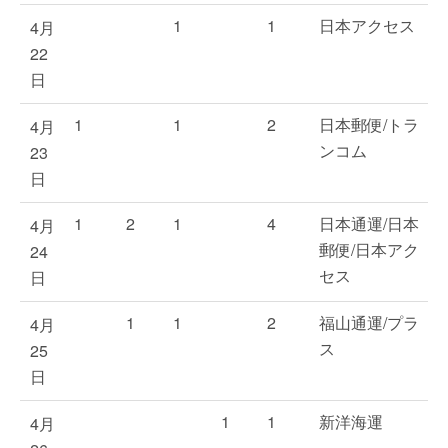
1
1
日本アクセス
4月
22
日
1
1
2
日本郵便/トラ
4月
ンコム
23
日
1
2
1
4
日本通運/日本
4月
郵便/日本アク
24
セス
日
1
1
2
福山通運/プラ
4月
ス
25
日
1
1
新洋海運
4月