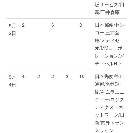
販サービス/日
新/三井倉庫
2
6
8
日本郵便/セン
8月
コー/三井倉
3日
庫/メディセ
オ/MMコーポ
レーション/メ
ディパルHD
4
2
2
2
10
日本郵便/福山
8月
通運/名鉄運
4日
輸/キムラユニ
ティー/ロジス
ティクス・ネ
ットワーク/日
新/内外トラン
スライン