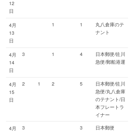
12
日
1
1
丸八倉庫のテ
4月
ナント
13
日
3
1
4
日本郵便/佐川
4月
急便/郵船港運
14
日
2
1
2
5
日本郵便/佐川
4月
急便/丸八倉庫
15
のテナント/日
日
本フレートラ
イナー
3
3
日本郵便
4月