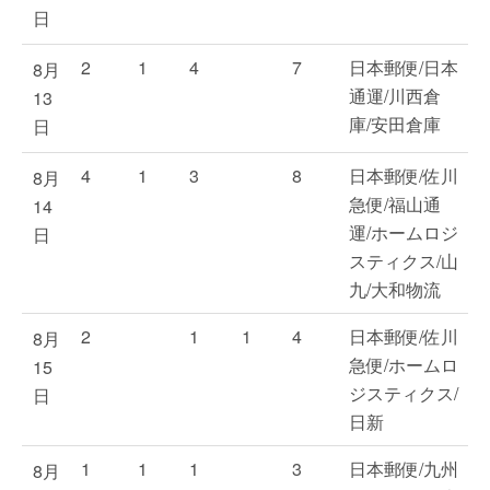
日
2
1
4
7
日本郵便/日本
8月
通運/川西倉
13
庫/安田倉庫
日
4
1
3
8
日本郵便/佐川
8月
急便/福山通
14
運/ホームロジ
日
スティクス/山
九/大和物流
2
1
1
4
日本郵便/佐川
8月
急便/ホームロ
15
ジスティクス/
日
日新
1
1
1
3
日本郵便/九州
8月