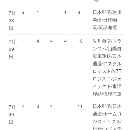
6
1
1
8
日本郵便/佐川
7月
急便/日軽物
28
流/琉球海運
日
1
4
4
4
13
佐川急便/トラ
7月
ンコム/山陽自
29
動車運送/日本
日
通運/アスクル
ロジスト/NTT
ロジスコ/ジェ
イテクト/東洋
埠頭/琉球海運
4
3
4
11
日本郵便/日本
7月
通運/ホームロ
30
ジスティクス/
日
日新/ロジステ