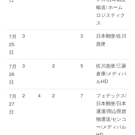
輸送/ ホーム
ロジスティク
ス
3
3
日本郵便/佐川
7月
急便
25
日
3
2
5
佐川急便/三菱
7月
倉庫/メディパ
26
ルHD
日
2
4
2
7
フェデックス/
7月
日本郵便/日本
27
通運/岡山県貨
日
物運送/センコ
ー/メディパル
HD