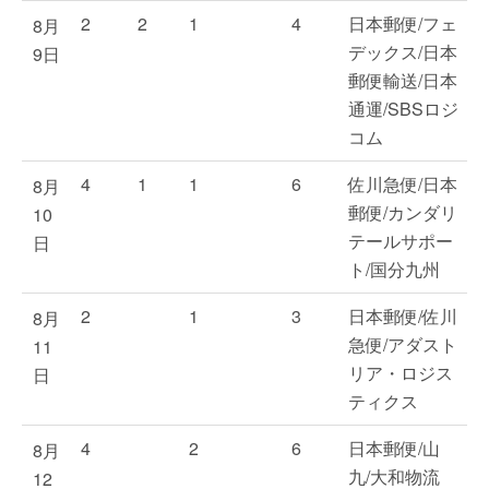
2
2
1
4
日本郵便/フェ
8月
デックス/日本
9日
郵便輸送/日本
通運/SBSロジ
コム
4
1
1
6
佐川急便/日本
8月
郵便/カンダリ
10
テールサポー
日
ト/国分九州
2
1
3
日本郵便/佐川
8月
急便/アダスト
11
リア・ロジス
日
ティクス
4
2
6
日本郵便/山
8月
九/大和物流
12