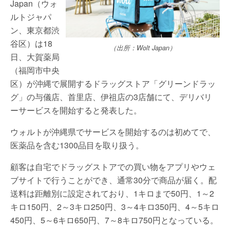
Japan（ウォ
ルトジャパ
ン、東京都渋
谷区）は18
（出所：Wolt Japan）
日、大賀薬局
（福岡市中央
区）が沖縄で展開するドラッグストア「グリーンドラッ
グ」の与儀店、首里店、伊祖店の3店舗にて、デリバリ
ーサービスを開始すると発表した。
ウォルトが沖縄県でサービスを開始するのは初めてで、
医薬品を含む1300品目を取り扱う。
顧客は自宅でドラッグストアでの買い物をアプリやウェ
ブサイトで行うことができ、通常30分で商品が届く。配
送料は距離別に設定されており、1キロまで50円、1～2
キロ150円、2～3キロ250円、3～4キロ350円、4～5キロ
450円、5～6キロ650円、7～8キロ750円となっている。