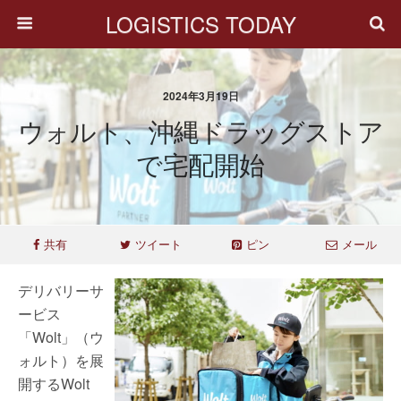
LOGISTICS TODAY
2024年3月19日
ウォルト、沖縄ドラッグストア
で宅配開始
共有
ツイート
ピン
メール
デリバリーサ
ービス
「Wolt」（ウ
ォルト）を展
開するWolt