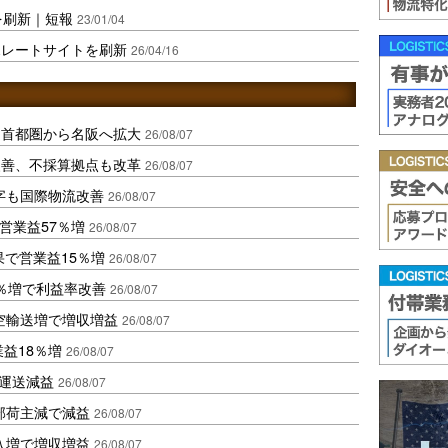
を刷新｜短報
23/01/04
ポレートサイトを刷新
26/04/16
、首都圏から名阪へ拡大
26/08/07
に改善、不採算拠点も改革
26/08/07
字も国際物流改善
26/08/07
営業益57％増
26/08/07
果で営業益15％増
26/08/07
2％増で利益率改善
26/08/07
空輸送増で増収増益
26/08/07
業益18％増
26/08/07
も運送減益
26/08/07
部荷主減で減益
26/08/07
入増で増収増益
26/08/07