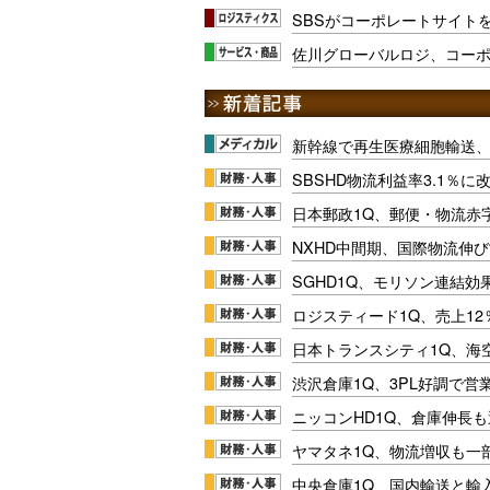
SBSがコーポレートサイト
佐川グローバルロジ、コー
新幹線で再生医療細胞輸送
SBSHD物流利益率3.1％
日本郵政1Q、郵便・物流赤
NXHD中間期、国際物流伸び
SGHD1Q、モリソン連結効
ロジスティード1Q、売上1
日本トランスシティ1Q、海
渋沢倉庫1Q、3PL好調で営
ニッコンHD1Q、倉庫伸長
ヤマタネ1Q、物流増収も一
中央倉庫1Q、国内輸送と輸