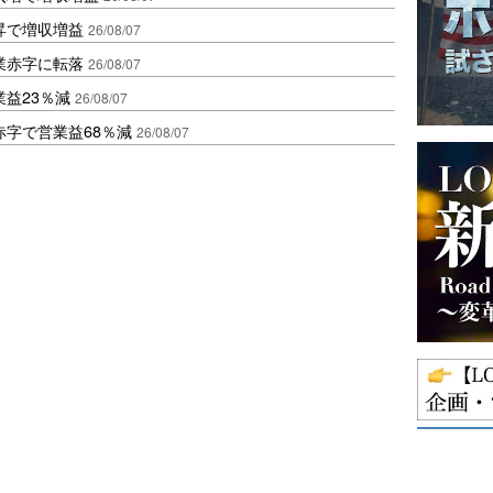
昇で増収増益
26/08/07
業赤字に転落
26/08/07
益23％減
26/08/07
赤字で営業益68％減
26/08/07