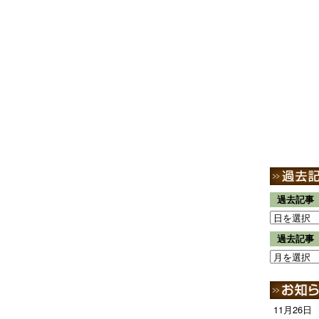
過去記事
過去記事
11月26日