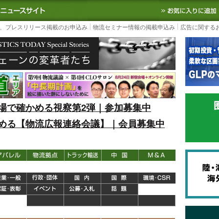
S TODAY｜国内最大の物流ニュースサイト
3PL, SCMなど国内外の最新の物流
、プレスリリース掲載のお申込み
物流セミナー情報の掲載申込み
広告に関する
場で確かめる視察第2弾｜参加募集中
める【物流広報連絡会議】｜会員募集中