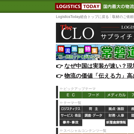
LOGISTIC
LogisticsToday総合トップに戻る
取材のご依頼
👉️
なぜ中国は実装が速い？現
👉️
物流の価値「伝える力」高
ピックアップテーマ
テーマ一覧
スペシャルコンテンツ一覧