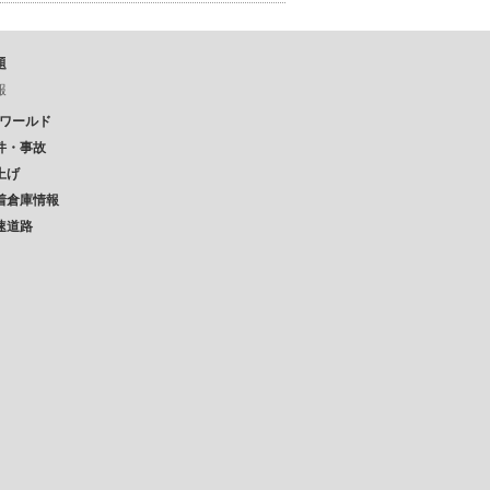
題
報
Pワールド
件・事故
上げ
着倉庫情報
速道路