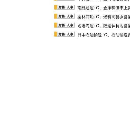
南総通運1Q、倉庫稼働率上
栗林商船1Q、燃料高響き営
名港海運1Q、陸送伸長も営業
日本石油輸送1Q、石油輸送