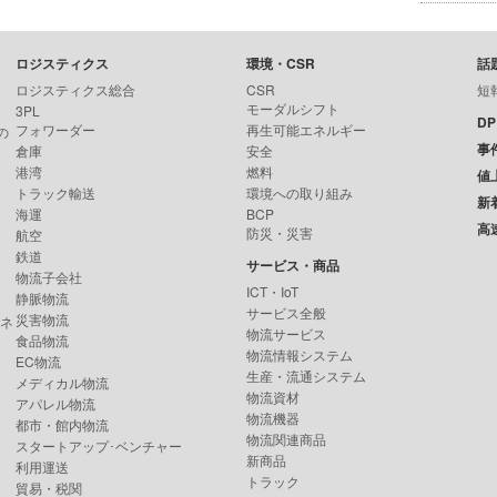
ロジスティクス
環境・CSR
話
ロジスティクス総合
CSR
短
モーダルシフト
3PL
D
フォワーダー
再生可能エネルギー
の
事
倉庫
安全
港湾
燃料
値
トラック輸送
環境への取り組み
新
海運
BCP
高
防災・災害
航空
鉄道
サービス・商品
物流子会社
ICT・IoT
静脈物流
サービス全般
災害物流
ンネ
物流サービス
食品物流
物流情報システム
EC物流
生産・流通システム
メディカル物流
物流資材
アパレル物流
物流機器
都市・館内物流
物流関連商品
スタートアップ･ベンチャー
新商品
利用運送
トラック
貿易・税関