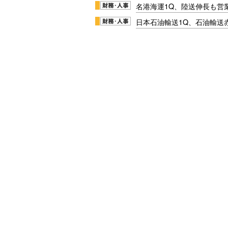
名港海運1Q、陸送伸長も営業
日本石油輸送1Q、石油輸送