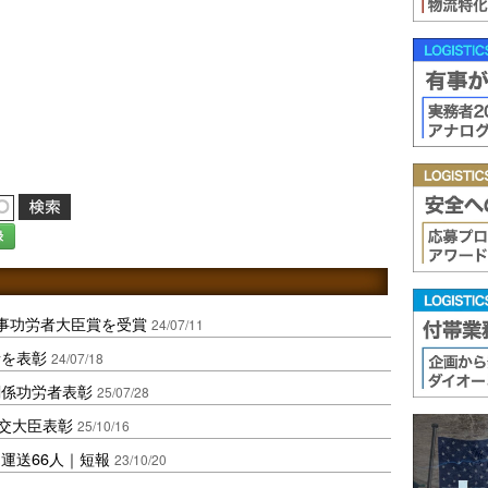
録
事功労者大臣賞を受賞
24/07/11
者を表彰
24/07/18
関係功労者表彰
25/07/28
国交大臣表彰
25/10/16
運送66人｜短報
23/10/20