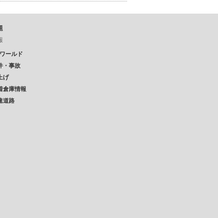
題
報
Pワールド
件・事故
上げ
着倉庫情報
速道路