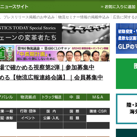
S TODAY｜国内最大の物流ニュースサイト
3PL, SCMなど国内外の最新の物流
、プレスリリース掲載のお申込み
物流セミナー情報の掲載申込み
広告に関する
場で確かめる視察第2弾｜参加募集中
める【物流広報連絡会議】｜会員募集中