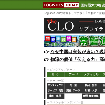
LOGISTIC
LogisticsToday総合トップに戻る
取材のご依頼
👉️
なぜ中国は実装が速い？現
👉️
物流の価値「伝える力」高
ピックアップテーマ
テーマ一覧
スペシャルコンテンツ一覧