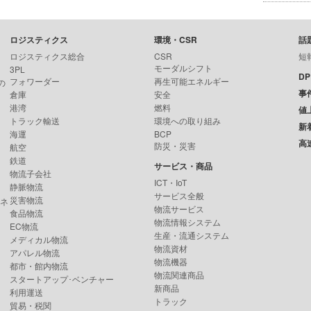
ロジスティクス
環境・CSR
話
ロジスティクス総合
CSR
短
モーダルシフト
3PL
D
フォワーダー
再生可能エネルギー
の
事
倉庫
安全
港湾
燃料
値
トラック輸送
環境への取り組み
新
海運
BCP
高
防災・災害
航空
鉄道
サービス・商品
物流子会社
ICT・IoT
静脈物流
サービス全般
災害物流
ンネ
物流サービス
食品物流
物流情報システム
EC物流
生産・流通システム
メディカル物流
物流資材
アパレル物流
物流機器
都市・館内物流
物流関連商品
スタートアップ･ベンチャー
新商品
利用運送
トラック
貿易・税関