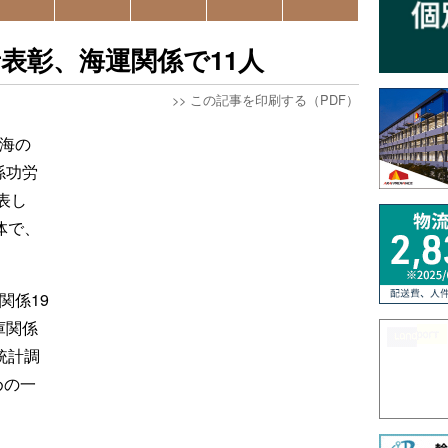
者表彰、海運関係で11人
>>
この記事を印刷する（PDF）
「海の
係功労
表し
体で、
関係19
庫関係
統計調
めの一