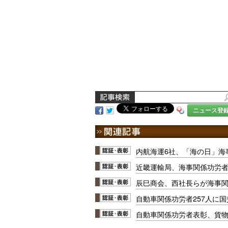
ニュース登
内航海運6社、「海の日」海
近畿運輸局、海事関係功労
辰巳商会、西社長らが海事
自動車関係功労者257人に
自動車関係功労者表彰、貨物