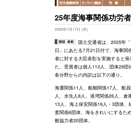
25年度海事関係功労
2025年7月17日 (木)
国土交通省は、2025年
日」にあたる7月21日付で、海事関
者に対する大臣表彰を実施すると発
た。受賞者は個人113人、団体29団
各分野からの内訳は以下の通り。
海運関係11人、船舶関係17人、船員
人、水先人8人、港湾関係26人、倉
13人、海上保安関係19人・3団体、
査関係6団体、海をきれいにするた
般協力者20団体。