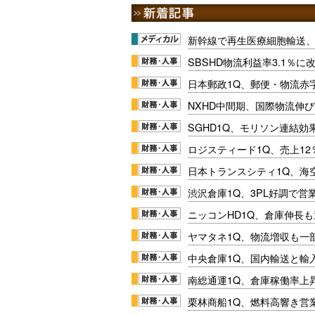
新幹線で再生医療細胞輸送
SBSHD物流利益率3.1％
日本郵政1Q、郵便・物流赤
NXHD中間期、国際物流伸び
SGHD1Q、モリソン連結効
ロジスティード1Q、売上1
日本トランスシティ1Q、海
渋沢倉庫1Q、3PL好調で営
ニッコンHD1Q、倉庫伸長
ヤマタネ1Q、物流増収も一
中央倉庫1Q、国内輸送と輸
南総通運1Q、倉庫稼働率上
栗林商船1Q、燃料高響き営