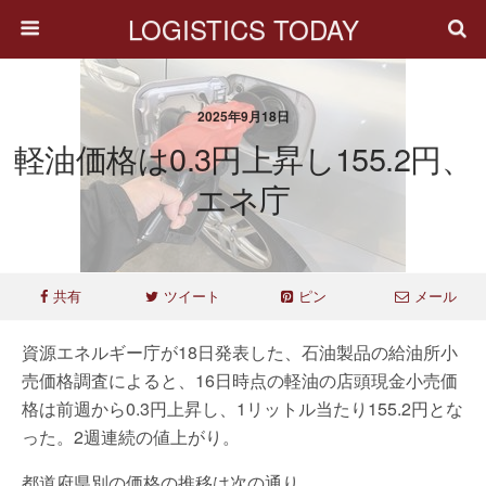
LOGISTICS TODAY
2025年9月18日
軽油価格は0.3円上昇し155.2円、
エネ庁
共有
ツイート
ピン
メール
資源エネルギー庁が18日発表した、石油製品の給油所小
売価格調査によると、16日時点の軽油の店頭現金小売価
格は前週から0.3円上昇し、1リットル当たり155.2円とな
った。2週連続の値上がり。
都道府県別の価格の推移は次の通り。