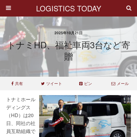
LOGISTICS TODAY
2025年10月21日
トナミHD、福祉車両3台など寄
贈
共有
ツイート
ピン
メール
トナミホール
ディングス
（HD）は20
日、同社の社
員互助組織で