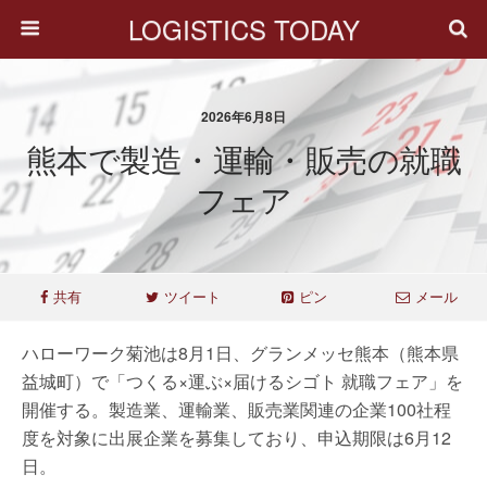
LOGISTICS TODAY
2026年6月8日
熊本で製造・運輸・販売の就職
フェア
共有
ツイート
ピン
メール
ハローワーク菊池は8月1日、グランメッセ熊本（熊本県
益城町）で「つくる×運ぶ×届けるシゴト 就職フェア」を
開催する。製造業、運輸業、販売業関連の企業100社程
度を対象に出展企業を募集しており、申込期限は6月12
日。