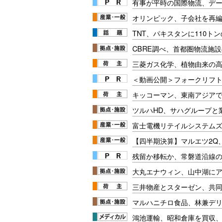
有事が平時の国際物流、デー
オリンピック、子会社を再
TNT、パキスタンに110ト
CBRE調べ、首都圏物流施設
三菱ガス化学、植物由来の
＜動画公開＞フォークリフト安
キッコーマン、東南アジア
ツルハHD、サハグループと
富士電機リテイルシステム
【四半期決算】マルエツ2Q
残留か移転か、常磐道沿線の
大丸エナウィン、山中湖に
三井物産とスターゼン、共
マルハニチロ食品、林兼デ
鴻池運輸、昭和倉庫を買収