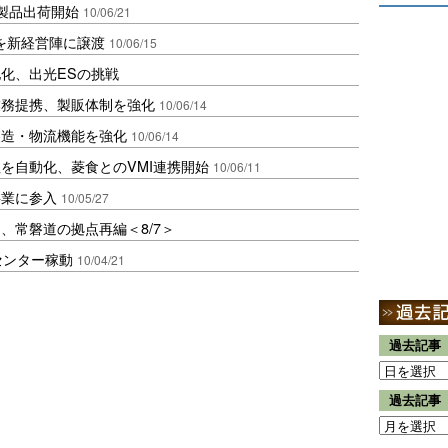
製品出荷開始
10/06/21
を新経営陣に譲渡
10/06/15
化、出光ESの挑戦
業務提携、製販体制を強化
10/06/14
製造・物流機能を強化
10/06/14
を自動化、菱食とのVMI連携開始
10/06/11
事業に参入
10/05/27
、常磐道の拠点再編＜8/7＞
センター稼動
10/04/21
過去記事
過去記事