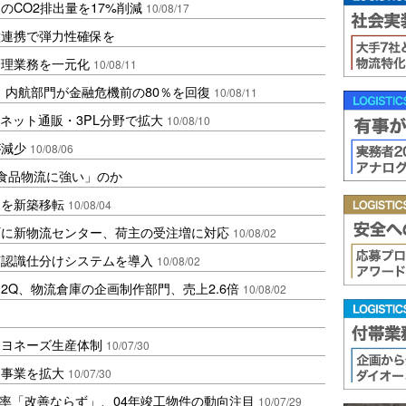
のCO2排出量を17%削減
10/08/17
種連携で弾力性確保を
管理業務を一元化
10/08/11
、内航部門が金融危機前の80％を回復
10/08/11
、ネット通販・3PL分野で拡大
10/08/10
が減少
10/08/06
「食品物流に強い」のか
ーを新築移転
10/08/04
町に新物流センター、荷主の受注増に対応
10/08/02
声認識仕分けシステムを導入
10/08/02
2Q、物流倉庫の企画制作部門、売上2.6倍
10/08/02
マヨネーズ生産体制
10/07/30
品事業を拡大
10/07/30
室率「改善ならず」、04年竣工物件の動向注目
10/07/29