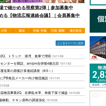
場で確かめる視察第2弾｜参加募集中
める【物流広報連絡会議】｜会員募集中
よく見るテーマに追加
2Q、トラック、港湾、倉庫で増収
10/11/08
センターを開設、am/pm合併後4拠点目
10/11/02
運送業の原価計算連続講座（8/3～）
にPB食品メーカー向け物流施設
10/11/01
0/10/28
温物流事業2Q、在庫低水準、単価下落で減益
10/10/26
場稼動、チキン原料の調達強化
10/10/26