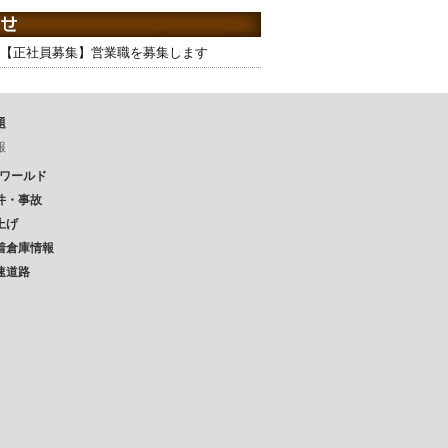
【正社員募集】営業職を募集します
題
報
Pワールド
件・事故
上げ
着倉庫情報
速道路