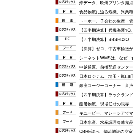
沖データ、欧州プリンタ拠点
食品物流に迫る危機、異業
トーホー、子会社の生産・
【四半期決算】兵機海運1Q
【四半期決算】SBSHD2Q
【決算】ゼロ、中古車輸送
シーネットWMSは、なぜ
中越通運、前橋配送センタ
日本ロジテム、埼玉・嵐山
銀座コージーコーナー、音
【四半期決算】ラックランド
酷暑物流、現場任せの限界
キユーピー、マレーシアで
日本水産、水産調理冷凍食
CBRE調べ、物流施設の空