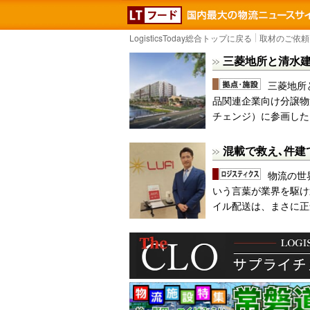
LOGISTICS TODA
LogisticsToday総合トップに戻る
取材のご依頼
三菱地所と清水
三菱地所
品関連企業向け分譲物流
チェンジ）に参画した
混載で救え､件建
物流の世
いう言葉が業界を駆け
イル配送は、まさに正