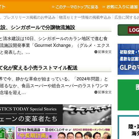
Y｜国内最大の物流ニュースサイト
3PL, SCMなど国内外の最新の物流ニュースを
TOPに戻る
、プレスリリース掲載のお申込み
物流セミナー情報の掲載申込み
広告に関する
建設、シンガポールで分譲物流施設
と清水建設は10日、シンガポールのカラン地区で進む食
施設開発事業「Gourmet Xchange」（グルメ・エクス
と発表した。…
て化が変える小売ラストマイル配送
界で今、静かな革命が始まっている。「2024年問題」と
巡るなか、食品スーパーや総合スーパーのラストワンマ
念場を迎え…