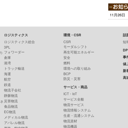
11月26日
ロジスティクス
環境・CSR
話
ロジスティクス総合
CSR
短
モーダルシフト
3PL
D
フォワーダー
再生可能エネルギー
の
事
倉庫
安全
港湾
燃料
値
トラック輸送
環境への取り組み
新
海運
BCP
高
防災・災害
航空
鉄道
サービス・商品
物流子会社
ICT・IoT
静脈物流
サービス全般
災害物流
ンネ
物流サービス
食品物流
物流情報システム
EC物流
生産・流通システム
メディカル物流
物流資材
アパレル物流
物流機器
都市・館内物流