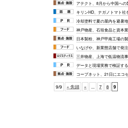
アテクト、8月から中国への
キリンHD、ナガノトマト社
冷却塗料で夏の屋内を避暑地
神戸物産、石垣食品と資本
日本製粉、神戸甲南工場の
いなげや、新業態店舗で発注
三井物産、上海で低温物流
データと現場実務で検証する
コープネット、21日にエコ
9/9
« 先頭
«
...
7
8
9