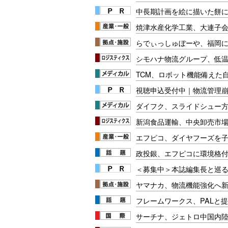
中長期計画を絵に描いた餅にし
焼津水産化学工業、大連子
らでぃっしゅぼーや、福岡
シモハナ物流グループ、低
TCM、ロボット機能備えた
視聴申込受付中｜物流管理
ダイフク、スライドシュー
新潟食品運輸、中央卸売市
エフピコ、ダイヤフーズを
政投銀、エフピコに環境格
＜募集中＞本誌編集長と巡る
ヤマナカ、物流機能強化へ
フレームワークス、PALと
サーチナ、ジェトロ中国内