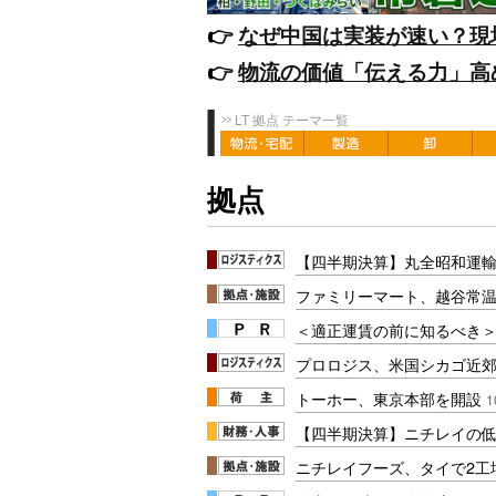
👉️
なぜ中国は実装が速い？現
👉️
物流の価値「伝える力」高
LT 拠点 テーマ一覧
拠点
【四半期決算】丸全昭和運輸
ファミリーマート、越谷常温
＜適正運賃の前に知るべき＞
プロロジス、米国シカゴ近郊
トーホー、東京本部を開設
1
【四半期決算】ニチレイの低
ニチレイフーズ、タイで2工