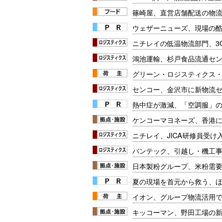
篠崎屋、直営店舗配送の物
ウェザーニューズ、現場の
ニチレイの低温物流部門、3
鴻池運輸、杉戸食品流通セン
グリーン・ロジスティクス
センコー、金沢市に新物流
熱中症が激減、「空調服」
ケンコーマヨネーズ、香港
ニチレイ、JICA研修員受け
バンテック、引越し・機工
日本製粉グループ、米粉需
夏の現場を首元から救う、
イオン、グループ物流活用で
キッコーマン、野田工場の新