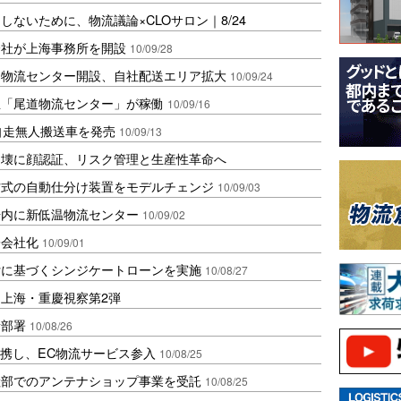
ないために、物流議論×CLOサロン｜8/24
会社が上海事務所を開設
10/09/28
に物流センター開設、自社配送エリア拡大
10/09/24
温「尾道物流センター」が稼働
10/09/16
自走無人搬送車を発売
10/09/13
崩壊に顔認証、リスク管理と生産性革命へ
方式の自動仕分け装置をモデルチェンジ
10/09/03
場内に新低温物流センター
10/09/02
子会社化
10/09/01
付に基づくシンジケートローンを実施
10/08/27
上海・重慶視察第2弾
新部署
10/08/26
提携し、EC物流サービス参入
10/08/25
陸部でのアンテナショップ事業を受託
10/08/25