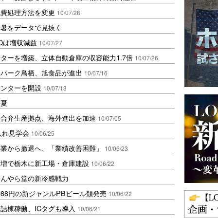
流費処理方法を変更
10/07/28
酷暑をデータで見抜く
Qは増収減益
10/07/27
ターを増築、立体自動倉庫の収容能力1.7倍
10/07/26
・パーク鳥栖、旭食品が進出
10/07/16
センターを開設
10/07/13
の夏
に合弁生産拠点、海外進出を加速
10/07/05
入れ見学会
10/06/25
事業から撤退へ、「業績改善困難」
10/06/23
要増で栃木に新工場・倉庫建設
10/06/22
ほんやら堂の新冷感戦力
88円の新ジャンルPBビール類発売
10/06/22
詰棟稼働、ICタグも導入
10/06/21