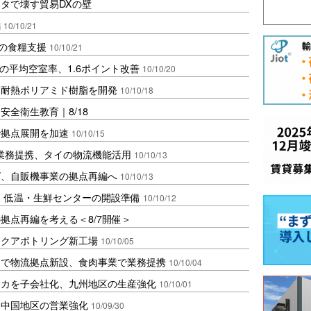
タで壊す貿易DXの壁
編
10/10/21
ンの食糧支援
10/10/21
の平均空室率、1.6ポイント改善
10/10/20
高耐熱ポリアミド樹脂を開発
10/10/18
全衛生教育｜8/18
で拠点展開を加速
10/10/15
業務提携、タイの物流機能活用
10/10/13
ズ、自販機事業の拠点再編へ
10/10/13
、低温・生鮮センターの開設準備
10/10/12
拠点再編を考える＜8/7開催＞
アクアボトリング新工場
10/10/05
同で物流拠点新設、食肉事業で業務提携
10/10/04
リカを子会社化、九州地区の生産強化
10/10/01
、中国地区の営業強化
10/09/30