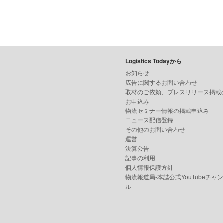
Logistics Todayから
お知らせ
広告に関するお問い合わせ
取材のご依頼、プレスリリース掲載
お申込み
物流セミナー情報の掲載申込み
ニュース配信登録
その他のお問い合わせ
運営
決算公告
記事の利用
個人情報保護方針
物流報道局-本誌公式YouTubeチャ
ル-