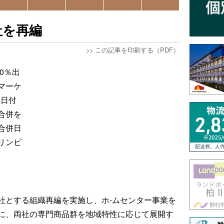
社を再編
>>
この記事を印刷する（PDF）
0％出
マーケ
1日付
合併を
合併日
リンピ
社とする組織再編を実施し、ホ-ムセンター事業を
に、両社の専門商品群を地域特性に応じて展開す