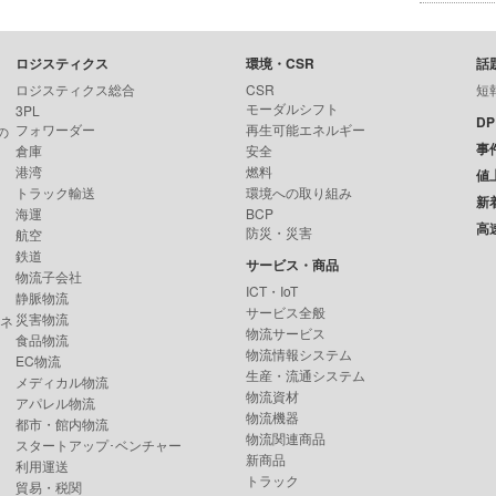
ロジスティクス
環境・CSR
話
ロジスティクス総合
CSR
短
モーダルシフト
3PL
D
フォワーダー
再生可能エネルギー
の
事
倉庫
安全
港湾
燃料
値
トラック輸送
環境への取り組み
新
海運
BCP
高
防災・災害
航空
鉄道
サービス・商品
物流子会社
ICT・IoT
静脈物流
サービス全般
災害物流
ンネ
物流サービス
食品物流
物流情報システム
EC物流
生産・流通システム
メディカル物流
物流資材
アパレル物流
物流機器
都市・館内物流
物流関連商品
スタートアップ･ベンチャー
新商品
利用運送
トラック
貿易・税関