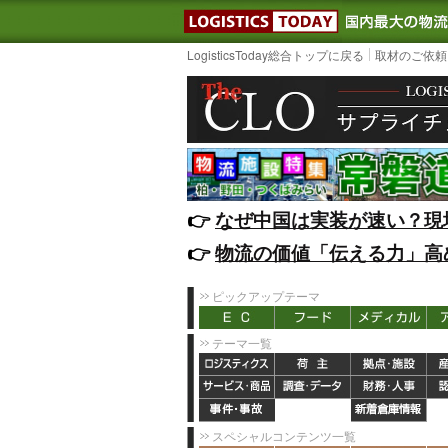
LOGISTIC
LogisticsToday総合トップに戻る
取材のご依頼
👉️
なぜ中国は実装が速い？現
👉️
物流の価値「伝える力」高
ピックアップテーマ
テーマ一覧
スペシャルコンテンツ一覧