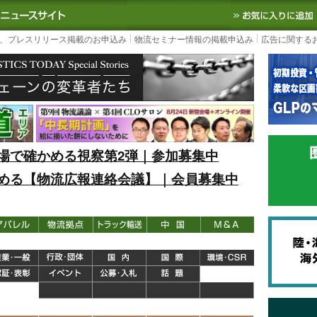
S TODAY｜国内最大の物流ニュースサイト
3PL, SCMなど国内外の最新の物流
、プレスリリース掲載のお申込み
物流セミナー情報の掲載申込み
広告に関する
場で確かめる視察第2弾｜参加募集中
める【物流広報連絡会議】｜会員募集中