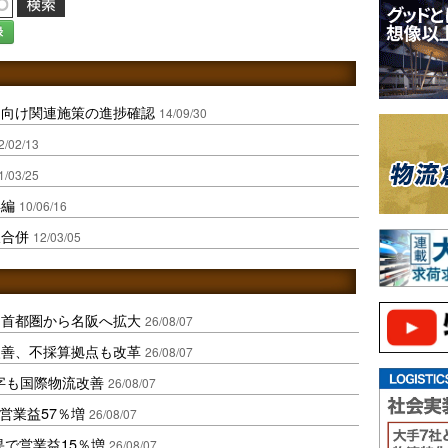
録
に向け関連施策の進捗確認
14/09/30
2/02/13
1/03/25
再編
10/06/16
収合併
12/03/05
、首都圏から名阪へ拡大
26/08/07
に改善、不採算拠点も改革
26/08/07
字も国際物流改善
26/08/07
営業益57％増
26/08/07
果で営業益15％増
26/08/07