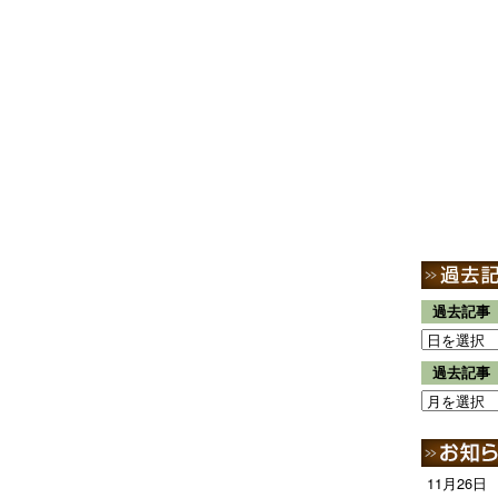
過去記事
過去記事
11月26日