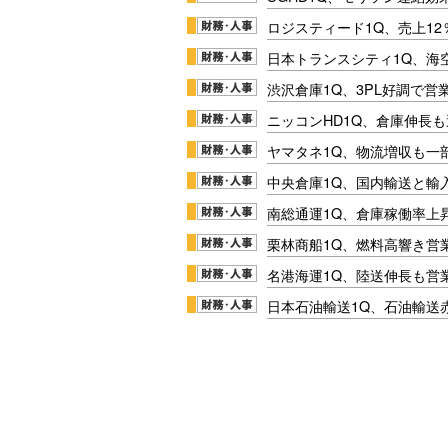
ロジスティード1Q、売上1
日本トランスシティ1Q、海
渋沢倉庫1Q、3PL好調で営
ニッコンHD1Q、倉庫伸長
ヤマタネ1Q、物流増収も一
中央倉庫1Q、国内輸送と輸
南総通運1Q、倉庫稼働率上
栗林商船1Q、燃料高響き営
名港海運1Q、陸送伸長も営業
日本石油輸送1Q、石油輸送