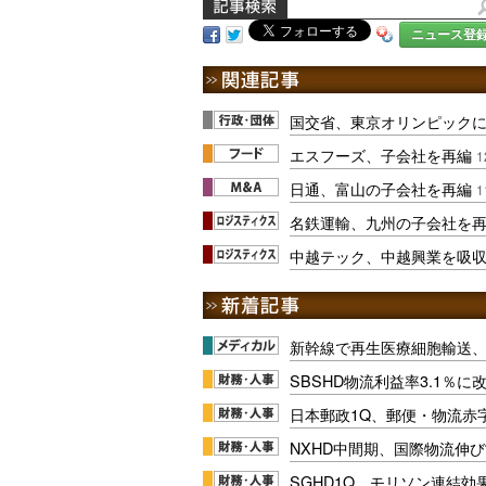
ニュース登
国交省、東京オリンピック
エスフーズ、子会社を再編
1
日通、富山の子会社を再編
1
名鉄運輸、九州の子会社を
中越テック、中越興業を吸
新幹線で再生医療細胞輸送
SBSHD物流利益率3.1％
日本郵政1Q、郵便・物流赤
NXHD中間期、国際物流伸び
SGHD1Q、モリソン連結効