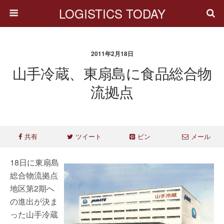
LOGISTICS TODAY
2011年2月18日
山手冷蔵、東扇島に食品総合物
流拠点
共有
ツイート
ピン
メール
18日に東扇島
総合物流拠点
地区第2期へ
の進出が決ま
った山手冷蔵