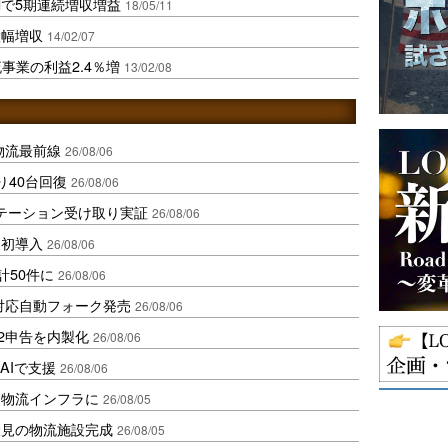
で5期連続増収増益
18/05/11
大幅増収
14/02/07
事業の利益2.4％増
13/02/08
中国物流最前線
26/08/06
り40台回復
26/08/06
ステーション受け取り実証
26/08/06
内初導入
26/08/06
計50件に
26/08/06
ロ対応自動フォーク発売
26/08/06
2申告を内製化
26/08/06
AIで支援
26/08/06
を物流インフラに
26/08/05
伏見の物流施設完成
26/08/05