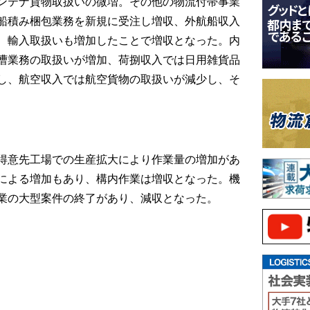
ンテナ貨物取扱いの微増。その他の物流付帯事業
船積み梱包業務を新規に受注し増収、外航船収入
、輸入取扱いも増加したことで増収となった。内
漕業務の取扱いが増加、荷捌収入では日用雑貨品
し、航空収入では航空貨物の取扱いが減少し、そ
得意先工場での生産拡大により作業量の増加があ
による増加もあり、構内作業は増収となった。機
業の大型案件の終了があり、減収となった。