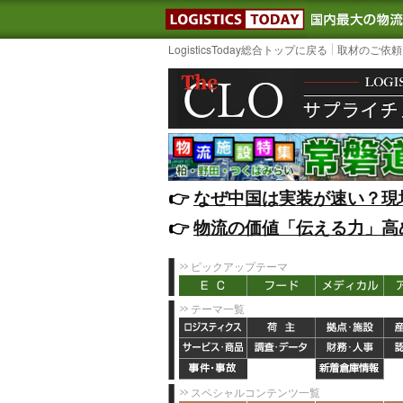
LOGISTIC
LogisticsToday総合トップに戻る
取材のご依頼
👉️
なぜ中国は実装が速い？現
👉️
物流の価値「伝える力」高
ピックアップテーマ
テーマ一覧
スペシャルコンテンツ一覧