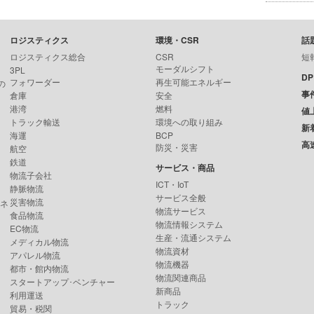
ロジスティクス
環境・CSR
話
ロジスティクス総合
CSR
短
モーダルシフト
3PL
D
フォワーダー
再生可能エネルギー
の
事
倉庫
安全
港湾
燃料
値
トラック輸送
環境への取り組み
新
海運
BCP
高
防災・災害
航空
鉄道
サービス・商品
物流子会社
ICT・IoT
静脈物流
サービス全般
災害物流
ンネ
物流サービス
食品物流
物流情報システム
EC物流
生産・流通システム
メディカル物流
物流資材
アパレル物流
物流機器
都市・館内物流
物流関連商品
スタートアップ･ベンチャー
新商品
利用運送
トラック
貿易・税関