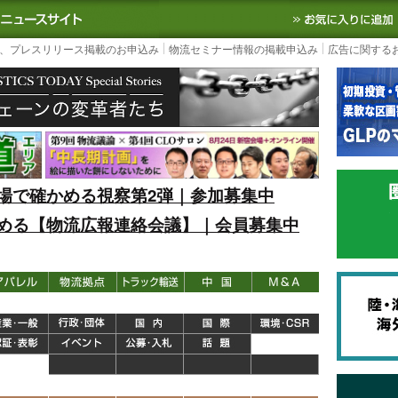
S TODAY｜国内最大の物流ニュースサイト
3PL, SCMなど国内外の最新の物流
、プレスリリース掲載のお申込み
物流セミナー情報の掲載申込み
広告に関する
場で確かめる視察第2弾｜参加募集中
める【物流広報連絡会議】｜会員募集中