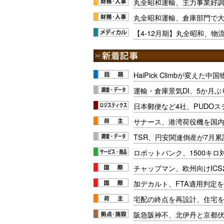
丸全昭和運輸、主力事業好調
丸全昭和運輸、倉庫部門で
【4-12月期】丸全昭和、物流
HaiPick Climbが変えた
運輸・倉庫景気DI、5か月ぶ
日本郵便など4社、PUDO
サナース、港湾荷役機を国
TSR、円安関連倒産が7月累
ロボットバンク、1500キ
チャップマン、欧州向けICS
加デカルト、FTA適用判定を
宅配の終点を再設計、住宅
阪急阪神不、北伊丹と京都