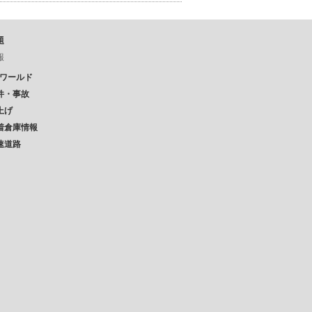
題
報
Pワールド
件・事故
上げ
着倉庫情報
速道路