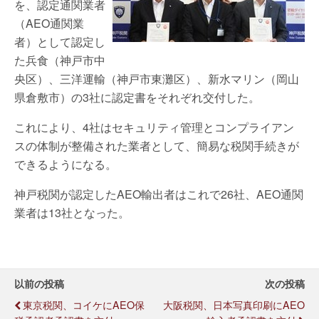
を、認定通関業者
（AEO通関業
者）として認定し
た兵食（神戸市中
央区）、三洋運輸（神戸市東灘区）、新水マリン（岡山
県倉敷市）の3社に認定書をそれぞれ交付した。
これにより、4社はセキュリティ管理とコンプライアン
スの体制が整備された業者として、簡易な税関手続きが
できるようになる。
神戸税関が認定したAEO輸出者はこれで26社、AEO通関
業者は13社となった。
以前の投稿
次の投稿
東京税関、コイケにAEO保
大阪税関、日本写真印刷にAEO