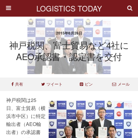
LOGISTICS TODAY
2015年6月26日
神戸税関、富士貿易など4社に
AEO承認書・認定書を交付
共有
ツイート
ピン
メール
神戸税関は25
日、富士貿易（横
浜市中区）に特定
輸出者（AEO輸
出者）の承認書