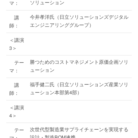
ソリューション
マ：
今井孝洋氏（日立ソリューションズデジタル
講
エンジニアリンググループ）
師：
＜講演
3＞
勝つためのコストマネジメント原価企画ソリ
テー
ューション
マ：
福手健二氏（日立ソリューションズ産業ソリ
講
ューション本部第4部）
師：
＜講演
4＞
次世代型製造業サプライチェーンを実現する
テー
設計・製造BOM連携
マ：