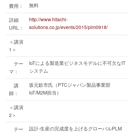
無料
費用：
http://www.hitachi-
詳細
solutions.co.jp/events/2015/plm0918/
URL：
＜講演
1＞
IoTによる製造業ビジネスモデルに不可欠なIT
テー
システム
マ：
坂元欽市氏（PTCジャパン製品事業部
講
IoT/M2M担当）
師：
＜講演
2＞
設計-生産の完成度を上げるグローバルPLM
テー