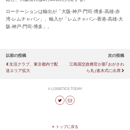
ローテーションは輸出が「大阪-神戸-門司-博多-高雄-赤
湾-レムチャバン」、輸入が「レムチャバン-香港-高雄-大
阪-神戸-門司-博多」。
以前の投稿
次の投稿
生活クラブ、東京都内で配
江島国交政務官が新｢おがさわ
送エリア拡大
ら丸｣進水式に出席
© LOGISTICS TODAY
トップに戻る