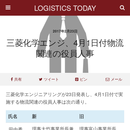
LOGISTICS TODAY
2017年2月23日
三菱化学エンジ、4月1日付物流
関連の役員人事
共有
ツイート
ピン
メール
三菱化学エンジニアリングが23日発表し、4月1日付で実
施する物流関連の役員人事は次の通り。
氏名
新
旧
理事大竹事業所長兼
理事富山事業所長
田中秀