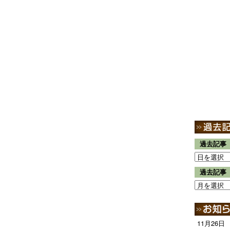
過去記事
過去記事
11月26日