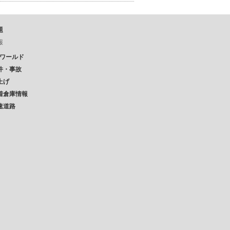
題
報
Pワールド
件・事故
上げ
着倉庫情報
速道路