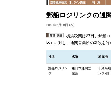
郵船ロジリンクの通
2018年6月28日 (木)
横浜税関は27日、郵船
区）に対し、通関営業所の新設を許
社名
名称
所在地
郵船ロジリン
東日本通関営
千葉県船
ク
業所
ング7階