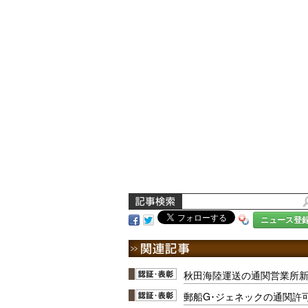
ニュース登
秋田海陸運送の通関営業所
郵船G･ジェネックの通関許