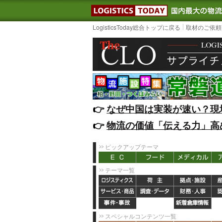
LOGISTIC
LogisticsToday総合トップに戻る
取材のご依頼
👉️
なぜ中国は実装が速い？現
👉️
物流の価値「伝える力」高
ピックアップテーマ
テーマ一覧
スペシャルコンテンツ一覧