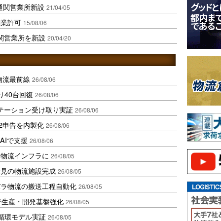
通関営業所新設
21/04/05
関業許可
15/08/06
関営業所を新設
20/04/20
中国物流最前線
26/08/06
り40台回復
26/08/06
ステーション受け取り実証
26/08/06
2申告を内製化
26/08/06
AIで支援
26/08/06
を物流インフラに
26/08/05
伏見の物流施設完成
26/08/05
バラ物流の搬送工程自動化
26/08/05
で生産・開発基盤強化
26/08/05
循環モデル実証
26/08/05