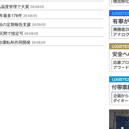
品温度管理で大賞
26/08/05
年最多176件
26/08/05
化法の定期報告支援
26/08/05
1区間で指定可
26/08/05
動運転AI共同開発
26/08/05