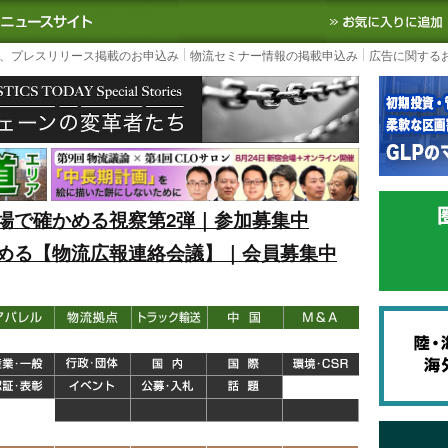
S TODAY｜国内最大の物流ニュースサイト
3PL, SCMなど国内外の最新の物流
、プレスリリース掲載のお申込み
物流セミナー情報の掲載申込み
広告に関する
場で確かめる視察第2弾｜参加募集中
める【物流広報連絡会議】｜会員募集中