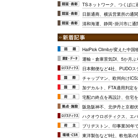
TSネットワーク、つくばに
日新通商、横浜営業所の通
清和海運、静岡･掛川市に通
HaiPick Climbが変えた
運輸・倉庫景気DI、5か月ぶ
日本郵便など4社、PUDO
チャップマン、欧州向けICS
加デカルト、FTA適用判定を
宅配の終点を再設計、住宅
阪急阪神不、北伊丹と京都
ハクオウロボティクス、エ
ブリヂストン、印事業30年
東洋製缶など9社、軟包装の