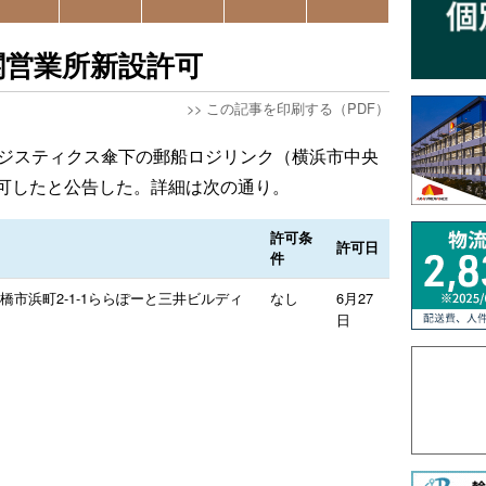
関営業所新設許可
>>
この記事を印刷する（PDF）
ロジスティクス傘下の郵船ロジリンク（横浜市中央
可したと公告した。詳細は次の通り。
許可条
許可日
件
橋市浜町2-1-1ららぽーと三井ビルディ
なし
6月27
日