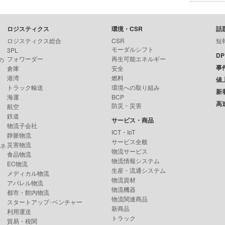
ロジスティクス
環境・CSR
話
ロジスティクス総合
CSR
短
モーダルシフト
3PL
D
フォワーダー
再生可能エネルギー
の
事
倉庫
安全
港湾
燃料
値
トラック輸送
環境への取り組み
新
海運
BCP
高
防災・災害
航空
鉄道
サービス・商品
物流子会社
ICT・IoT
静脈物流
サービス全般
災害物流
ンネ
物流サービス
食品物流
物流情報システム
EC物流
生産・流通システム
メディカル物流
物流資材
アパレル物流
物流機器
都市・館内物流
物流関連商品
スタートアップ･ベンチャー
新商品
利用運送
トラック
貿易・税関