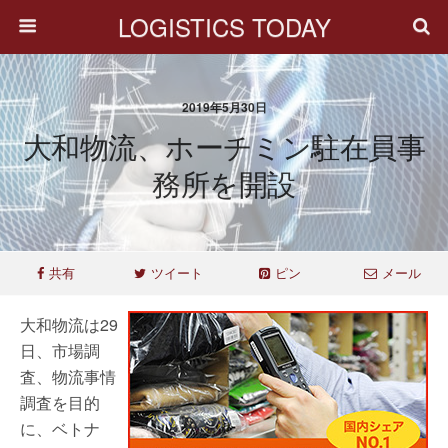
LOGISTICS TODAY
2019年5月30日
大和物流、ホーチミン駐在員事
務所を開設
共有
ツイート
ピン
メール
大和物流は29
日、市場調
査、物流事情
調査を目的
に、ベトナ