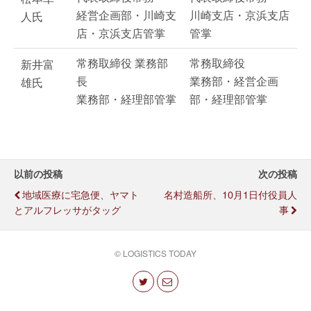
経営企画部・川崎支
川崎支店・京浜支店
人氏
店・京浜支店管掌
管掌
常務取締役 業務部
常務取締役
新井富
長
業務部・経営企画
雄氏
業務部・経理部管掌
部・経理部管掌
以前の投稿
次の投稿
地域医療に宅急便、ヤマト
名村造船所、10月1日付役員人
とアルフレッサがタッグ
事
© LOGISTICS TODAY