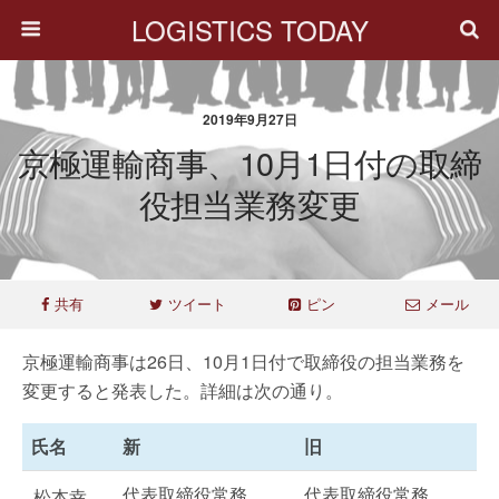
LOGISTICS TODAY
2019年9月27日
京極運輸商事、10月1日付の取締
役担当業務変更
共有
ツイート
ピン
メール
京極運輸商事は26日、10月1日付で取締役の担当業務を
変更すると発表した。詳細は次の通り。
氏名
新
旧
代表取締役常務
代表取締役常務
松本幸