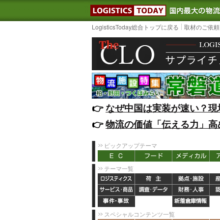
LOGISTIC
LogisticsToday総合トップに戻る
取材のご依頼
👉️
なぜ中国は実装が速い？現
👉️
物流の価値「伝える力」高
ピックアップテーマ
テーマ一覧
スペシャルコンテンツ一覧