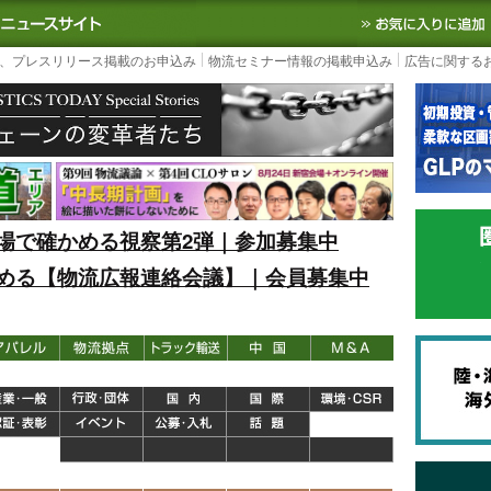
S TODAY｜国内最大の物流ニュースサイト
3PL, SCMなど国内外の最新の物流
、プレスリリース掲載のお申込み
物流セミナー情報の掲載申込み
広告に関する
場で確かめる視察第2弾｜参加募集中
める【物流広報連絡会議】｜会員募集中