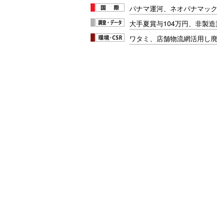
パナマ運河、ネオパナマッ
大手夏賞与104万円、非製
ワタミ、店舗物流網活用し