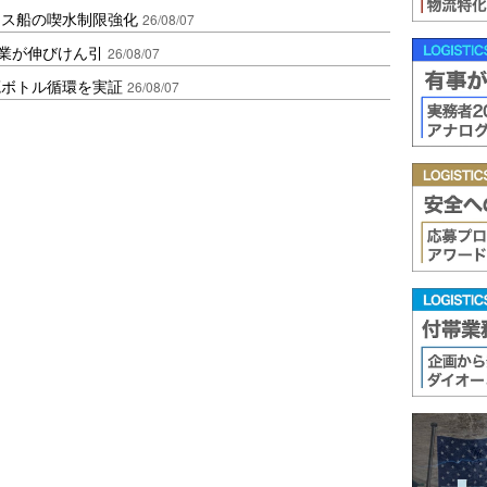
クス船の喫水制限強化
26/08/07
造業が伸びけん引
26/08/07
廃ボトル循環を実証
26/08/07