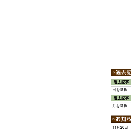
過去記事
過去記事
11月26日