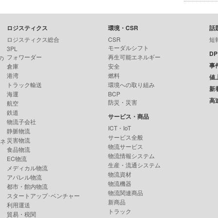
ロジスティクス
環境・CSR
話
ロジスティクス総合
CSR
短
モーダルシフト
3PL
D
フォワーダー
再生可能エネルギー
の
事
倉庫
安全
港湾
燃料
値
トラック輸送
環境への取り組み
新
海運
BCP
高
防災・災害
航空
鉄道
サービス・商品
物流子会社
ICT・IoT
静脈物流
サービス全般
災害物流
ンネ
物流サービス
食品物流
物流情報システム
EC物流
生産・流通システム
メディカル物流
物流資材
アパレル物流
物流機器
都市・館内物流
物流関連商品
スタートアップ･ベンチャー
新商品
利用運送
トラック
貿易・税関