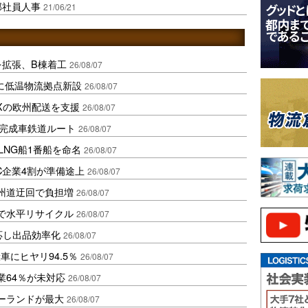
部社員人事
21/06/21
を拡張、B棟着工
26/08/07
に低温物流拠点新設
26/08/07
Xの欧州配送を支援
26/08/07
に完成車鉄道ルート
26/08/07
LNG船1番船を命名
26/08/07
C企業4割が準備途上
26/08/07
州道迂回で負担増
26/08/07
で水平リサイクル
26/08/07
対応し出品効率化
26/08/07
にヒヤリ94.5％
26/08/07
業64％が未対応
26/08/07
ポーランドが最大
26/08/07