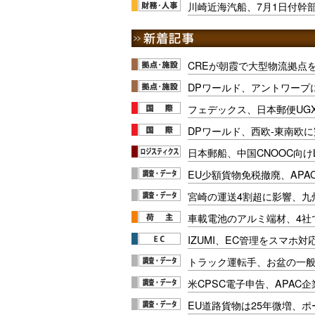
川崎近海汽船、7月1日付幹
CREが朝霞で大型物流拠点
DPワールド、アントワープ
フェデックス、日本郵便UG
DPワールド、西欧-東南欧
日本郵船、中国CNOOC向け
EU少額貨物免税撤廃、APA
宮崎の運送4割超に影響、九
車載電池のアルミ端材、4社
IZUMI、EC管理をスマホ
トラック運転手、お盆の一般車
米CPSC電子申告、APAC企
EU道路貨物は25年微増、