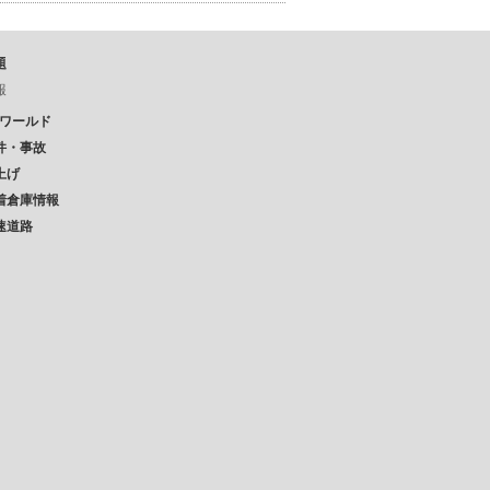
題
報
Pワールド
件・事故
上げ
着倉庫情報
速道路