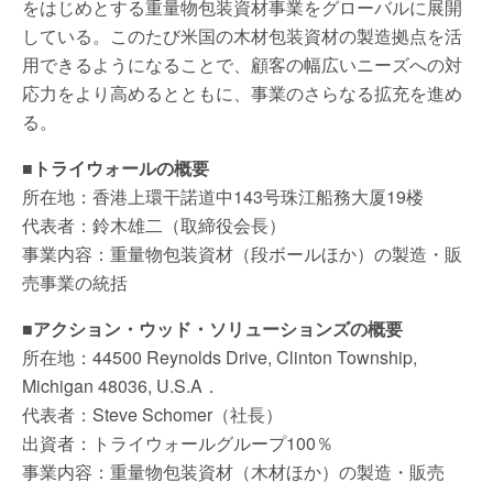
をはじめとする重量物包装資材事業をグローバルに展開
している。このたび米国の木材包装資材の製造拠点を活
用できるようになることで、顧客の幅広いニーズへの対
応力をより高めるとともに、事業のさらなる拡充を進め
る。
■トライウォールの概要
所在地：香港上環干諾道中143号珠江船務大厦19楼
代表者：鈴木雄二（取締役会長）
事業内容：重量物包装資材（段ボールほか）の製造・販
売事業の統括
■アクション・ウッド・ソリューションズの概要
所在地：44500 Reynolds Drive, Clinton Township,
Michigan 48036, U.S.A．
代表者：Steve Schomer（社長）
出資者：トライウォールグループ100％
事業内容：重量物包装資材（木材ほか）の製造・販売