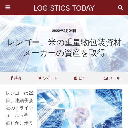
LOGISTICS TODAY
2022年8月24日
レンゴー、米の重量物包装資材
メーカーの資産を取得
共有
ツイート
ピン
メール
レンゴーは22
日、連結子会
社のトライウ
ォール（香
港）が、米ミ