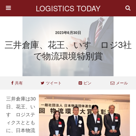
LOGISTICS TODAY
2023年6月30日
三井倉庫、花王、いすゞロジ3社
で物流環境特別賞
共有
ツイート
ピン
メール
三井倉庫は30
日、花王、い
すゞロジステ
ィクスととも
に、日本物流