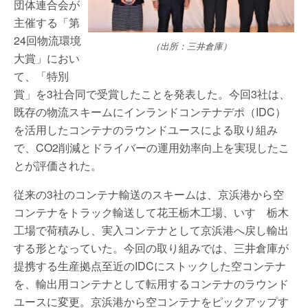
団体連合会が
主催する「第
24回物流環境
（出所：三井倉庫）
大賞」におい
て、「特別
賞」を3社合同で受賞したことを発表した。今回3社は、
既存の物流スキームにインランドコンテナデポ（IDC）
を活用したコンテナのラウンドユースによる取り組み
で、CO2削減とドライバーの運用効率向上を実現したこ
とが評価された。
従来の3社のコンテナ輸送のスキームは、京浜港から空
コンテナをトラック輸送して花王栃木工場、いすゞ栃木
工場で荷積みし、実入コンテナとして京浜港へ戻し輸出
する形となっていた。今回の取り組みでは、三井倉庫が
提携する生産拠点至近のIDCにストックした空コンテナ
を、輸出用コンテナとして転用するコンテナのラウンド
ユースに変更。京浜港から空コンテナをピックアップす