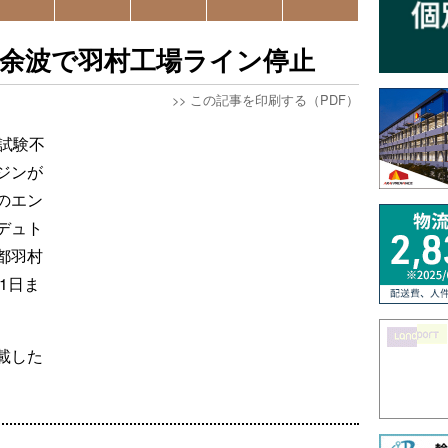
正余波で羽村工場ライン停止
>>
この記事を印刷する（PDF）
試験不
ジンが
のエン
デュト
都羽村
1日ま
載した