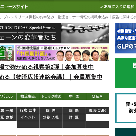
S TODAY｜国内最大の物流ニュースサイト
3PL, SCMなど国内外の最新の物流
、プレスリリース掲載のお申込み
物流セミナー情報の掲載申込み
広告に関する
場で確かめる視察第2弾｜参加募集中
める【物流広報連絡会議】｜会員募集中