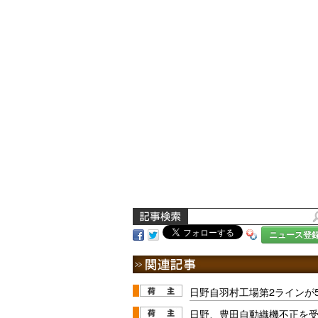
ニュース登
日野自羽村工場第2ラインが
日野、豊田自動織機不正を