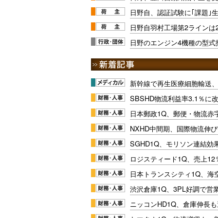
日野自、認証試験に｢課題｣
日野自羽村工場第2ラインは2
日野のエンジン4機種の型式
新幹線で再生医療細胞輸送
SBSHD物流利益率3.1％
日本郵政1Q、郵便・物流赤
NXHD中間期、国際物流伸び
SGHD1Q、モリソン連結効
ロジスティード1Q、売上1
日本トランスシティ1Q、海
渋沢倉庫1Q、3PL好調で営
ニッコンHD1Q、倉庫伸長