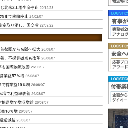
生じ北米2工場生産停止
20/12/23
/9まで稼働停止
24/02/07
指定取り消し、国交省
22/09/22
、首都圏から名阪へ拡大
26/08/07
に改善、不採算拠点も改革
26/08/07
字も国際物流改善
26/08/07
営業益57％増
26/08/07
果で営業益15％増
26/08/07
2％増で利益率改善
26/08/07
空輸送増で増収増益
26/08/07
業益18％増
26/08/07
も運送減益
26/08/07