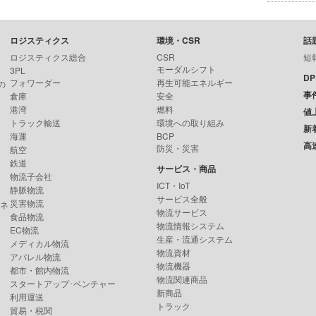
ロジスティクス
環境・CSR
話
ロジスティクス総合
CSR
短
モーダルシフト
3PL
D
フォワーダー
再生可能エネルギー
の
事
倉庫
安全
港湾
燃料
値
トラック輸送
環境への取り組み
新
海運
BCP
高
防災・災害
航空
鉄道
サービス・商品
物流子会社
ICT・IoT
静脈物流
サービス全般
災害物流
ンネ
物流サービス
食品物流
物流情報システム
EC物流
生産・流通システム
メディカル物流
物流資材
アパレル物流
物流機器
都市・館内物流
物流関連商品
スタートアップ･ベンチャー
新商品
利用運送
トラック
貿易・税関