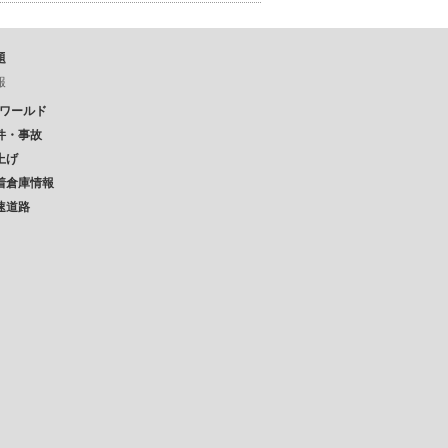
題
報
Pワールド
件・事故
上げ
着倉庫情報
速道路