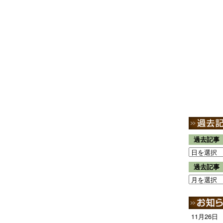
過去記事
過去記事
11月26日