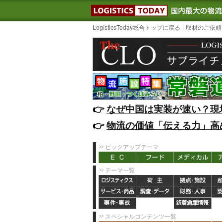
LOGISTIC
LogisticsToday総合トップに戻る
取材のご依頼
👉️
なぜ中国は実装が速い？現
👉️
物流の価値「伝える力」高
ピックアップテーマ
テーマ一覧
スペシャルコンテンツ一覧