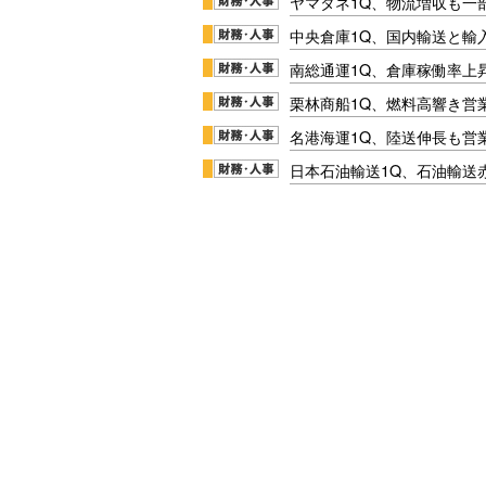
ヤマタネ1Q、物流増収も一
中央倉庫1Q、国内輸送と輸
南総通運1Q、倉庫稼働率上
栗林商船1Q、燃料高響き営
名港海運1Q、陸送伸長も営業
日本石油輸送1Q、石油輸送