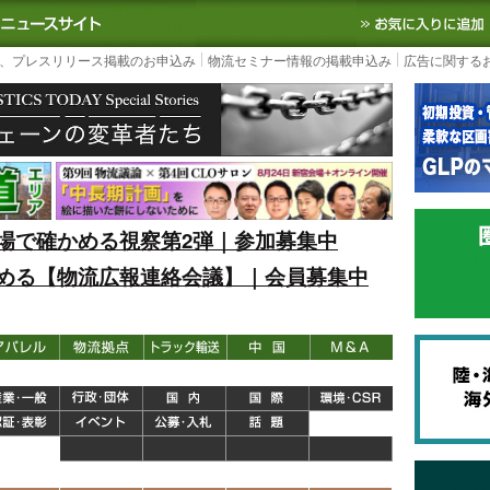
S TODAY｜国内最大の物流ニュースサイト
3PL, SCMなど国内外の最新の物流
、プレスリリース掲載のお申込み
物流セミナー情報の掲載申込み
広告に関する
場で確かめる視察第2弾｜参加募集中
める【物流広報連絡会議】｜会員募集中