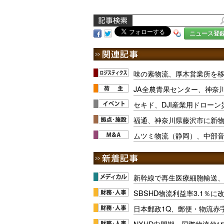
ニュース登
味の素物流、厚木営業所を
JA全農青果センター、神奈
セキド、DJI産業用ドロー
福通、神奈川県藤沢市に新
ムツミ物流（静岡）、中部
新幹線で再生医療細胞輸送
SBSHD物流利益率3.1％
日本郵政1Q、郵便・物流赤
NXHD中間期、国際物流伸び