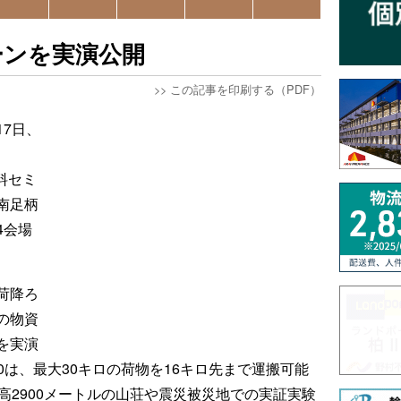
ーンを実演公開
>>
この記事を印刷する（PDF）
7日、
無料セミ
南足柄
4会場
荷降ろ
の物資
を実演
T 30は、最大30キロの荷物を16キロ先まで運搬可能
高2900メートルの山荘や震災被災地での実証実験