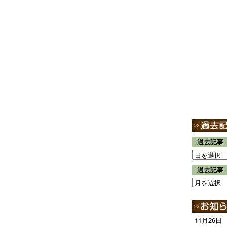
過去記事
過去記事
11月26日