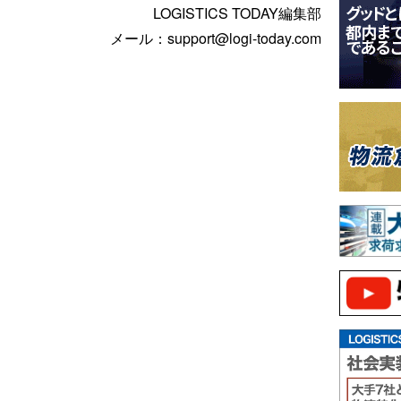
LOGISTICS TODAY編集部
メール：support@logi-today.com