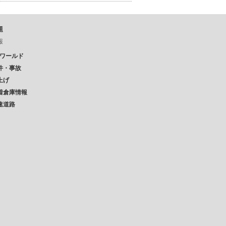
題
報
Pワールド
件・事故
上げ
着倉庫情報
速道路