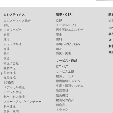
ロジスティクス
環境・CSR
話
ロジスティクス総合
CSR
短
モーダルシフト
3PL
D
フォワーダー
再生可能エネルギー
の
事
倉庫
安全
港湾
燃料
値
トラック輸送
環境への取り組み
新
海運
BCP
高
防災・災害
航空
鉄道
サービス・商品
物流子会社
ICT・IoT
静脈物流
サービス全般
災害物流
ンネ
物流サービス
食品物流
物流情報システム
EC物流
生産・流通システム
メディカル物流
物流資材
アパレル物流
物流機器
都市・館内物流
物流関連商品
スタートアップ･ベンチャー
新商品
利用運送
トラック
貿易・税関