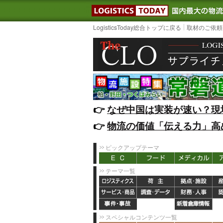
LOGISTIC
LogisticsToday総合トップに戻る
取材のご依頼
👉️
なぜ中国は実装が速い？現
👉️
物流の価値「伝える力」高
ピックアップテーマ
テーマ一覧
スペシャルコンテンツ一覧