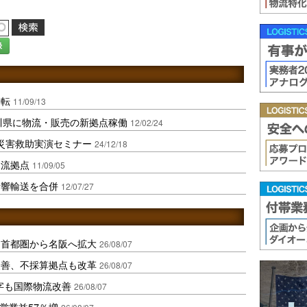
録
移転
11/09/13
川県に物流・販売の新拠点稼働
12/02/24
ン災害救助実演セミナー
24/12/18
物流拠点
11/09/05
音響輸送を合併
12/07/27
、首都圏から名阪へ拡大
26/08/07
に改善、不採算拠点も改革
26/08/07
字も国際物流改善
26/08/07
営業益57％増