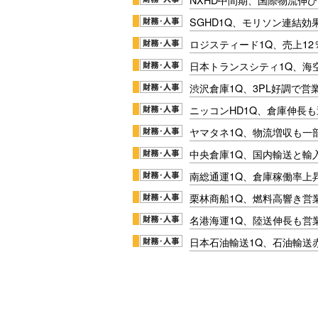
SGHD1Q、モリソン連結効
ロジスティード1Q、売上1
日本トランスシティ1Q、海
渋沢倉庫1Q、3PL好調で営
ニッコンHD1Q、倉庫伸長
ヤマタネ1Q、物流増収も一
中央倉庫1Q、国内輸送と輸
南総通運1Q、倉庫稼働率上
栗林商船1Q、燃料高響き営
名港海運1Q、陸送伸長も営業
日本石油輸送1Q、石油輸送