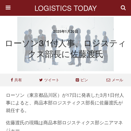
LOGISTICS TODAY
2025年1月20日
ローソン3/1付人事、ロジスティ
クス部長に佐藤渡氏
共有
ツイート
ピン
メール
ローソン（東京都品川区）が17日に発表した3月1日付人
事によると、商品本部ロジスティクス部長に佐藤渡氏が
就任する。
佐藤渡氏の現職は商品本部ロジスティクス部シニアマネ
ジャー。