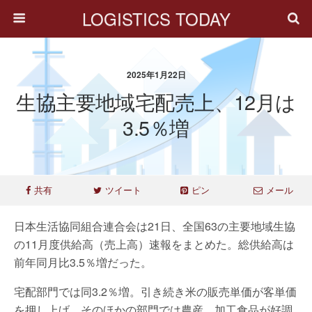
LOGISTICS TODAY
2025年1月22日
生協主要地域宅配売上、12月は
3.5％増
共有
ツイート
ピン
メール
日本生活協同組合連合会は21日、全国63の主要地域生協
の11月度供給高（売上高）速報をまとめた。総供給高は
前年同月比3.5％増だった。
宅配部門では同3.2％増。引き続き米の販売単価が客単価
を押し上げ、そのほかの部門では農産、加工食品が好調