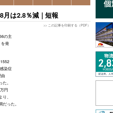
月は2.8％減｜短報
>>
この記事を印刷する（PDF）
66の主
）を発
552
ス感染症
理由
った。
0万円
より、
調だった。