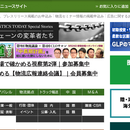
S TODAY｜国内最大の物流ニュースサイト
3PL, SCMなど国内外の最新の物流
、プレスリリース掲載のお申込み
物流セミナー情報の掲載申込み
広告に関する
場で確かめる視察第2弾｜参加募集中
める【物流広報連絡会議】｜会員募集中