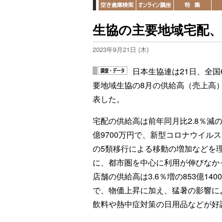
生協の主要地域宅配、8
2023年9月21日 (木)
日本生協連は21日、全国
要地域生協の8月の供給高（売上高
表した。
宅配の供給高は前年同月比2.8％減の1
億9700万円で、新型コロナウイル
の5類移行による移動の増加などを
に、都市圏を中心に利用が伸びなか
店舗の供給高は3.6％増の853億140
で、物価上昇に加え、猛暑の影響に
飲料や熱中症対策の日用品などが好