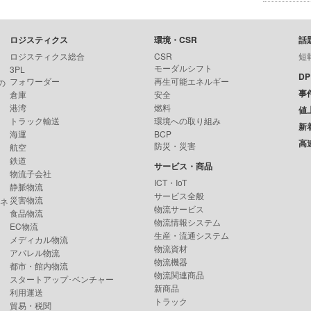
ロジスティクス
環境・CSR
話
ロジスティクス総合
CSR
短
モーダルシフト
3PL
D
フォワーダー
再生可能エネルギー
の
事
倉庫
安全
港湾
燃料
値
トラック輸送
環境への取り組み
新
海運
BCP
高
防災・災害
航空
鉄道
サービス・商品
物流子会社
ICT・IoT
静脈物流
サービス全般
災害物流
ンネ
物流サービス
食品物流
物流情報システム
EC物流
生産・流通システム
メディカル物流
物流資材
アパレル物流
物流機器
都市・館内物流
物流関連商品
スタートアップ･ベンチャー
新商品
利用運送
トラック
貿易・税関