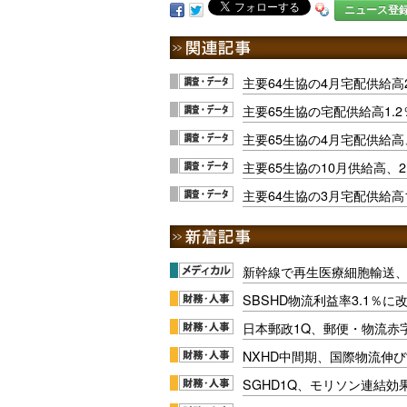
ニュース登
主要64生協の4月宅配供給高2
主要65生協の宅配供給高1.
主要65生協の4月宅配供給高、
主要65生協の10月供給高、2
主要64生協の3月宅配供給高1
新幹線で再生医療細胞輸送
SBSHD物流利益率3.1％
日本郵政1Q、郵便・物流赤
NXHD中間期、国際物流伸び
SGHD1Q、モリソン連結効