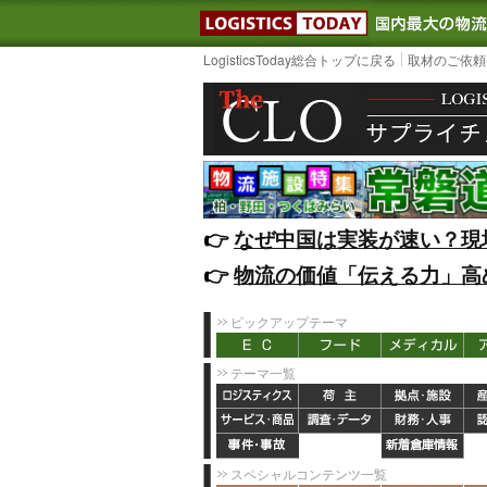
LOGISTIC
LogisticsToday総合トップに戻る
取材のご依頼
👉️
なぜ中国は実装が速い？現
👉️
物流の価値「伝える力」高
ピックアップテーマ
テーマ一覧
スペシャルコンテンツ一覧