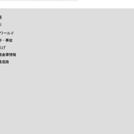
題
報
Pワールド
件・事故
上げ
着倉庫情報
速道路