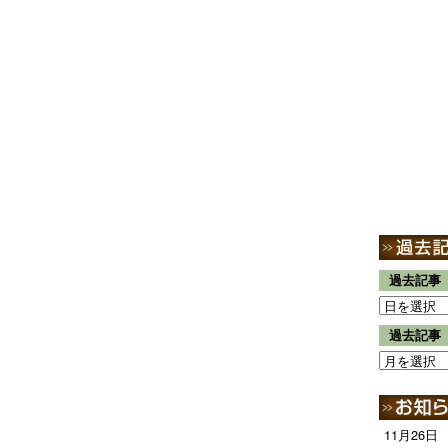
過去記事
過去記事
11月26日