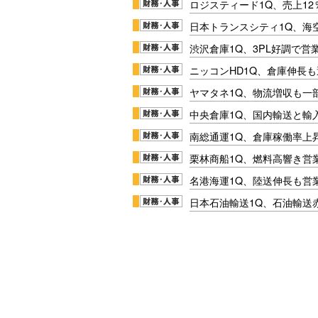
ロジスティード1Q、売上1
日本トランスシティ1Q、海
渋沢倉庫1Q、3PL好調で営
ニッコンHD1Q、倉庫伸長
ヤマタネ1Q、物流増収も一
中央倉庫1Q、国内輸送と輸
南総通運1Q、倉庫稼働率上
栗林商船1Q、燃料高響き営
名港海運1Q、陸送伸長も営業
日本石油輸送1Q、石油輸送