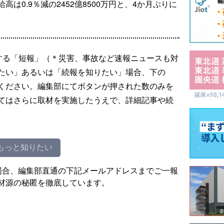
は0.9％減の2452億8500万円と、4か月ぶりに
する「短報」（＊災害、事故など速報ニュースも対
たい」あるいは「続報を知りたい」場合、下の
ください。編集部にてボタンが押された数のみを
てはさらに取材を実施したうえで、詳細記事や続
もっと知りたい
場合、編集部直通の下記メールアドレスまでご一報
材源の秘匿を徹底しています。