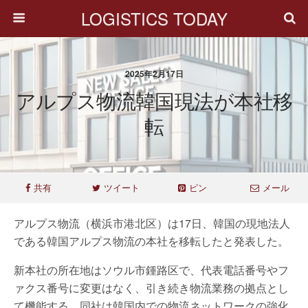
LOGISTICS TODAY
2025年2月17日
アルプス物流韓国現法が本社移
転
共有
ツイート
ピン
メール
アルプス物流（横浜市港北区）は17日、韓国の現地法人
である韓国アルプス物流の本社を移転したと発表した。
新本社の所在地はソウル市鍾路区で、代表電話番号やフ
ァクス番号に変更はなく、引き続き物流業務の拠点とし
て機能する。同社は韓国内での物流ネットワークの強化