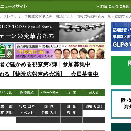
S TODAY｜国内最大の物流ニュースサイト
3PL, SCMなど国内外の最新の物流
、プレスリリース掲載のお申込み
物流セミナー情報の掲載申込み
広告に関する
場で確かめる視察第2弾｜参加募集中
める【物流広報連絡会議】｜会員募集中