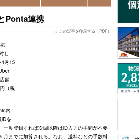
とPonta連携
>>
この記事を印刷する（PDF）
都港
対し
4月15
ber
0店舗
0円（税
。
ts内
IDを
。一度登録すれば次回以降はID入力の手間が不要
々月までに加算される。なお、送料などの手数料