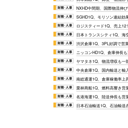
NXHD中間期、国際物流伸び
SGHD1Q、モリソン連結効
ロジスティード1Q、売上1
日本トランスシティ1Q、海
渋沢倉庫1Q、3PL好調で営
ニッコンHD1Q、倉庫伸長
ヤマタネ1Q、物流増収も一
中央倉庫1Q、国内輸送と輸
南総通運1Q、倉庫稼働率上
栗林商船1Q、燃料高響き営
名港海運1Q、陸送伸長も営業
日本石油輸送1Q、石油輸送