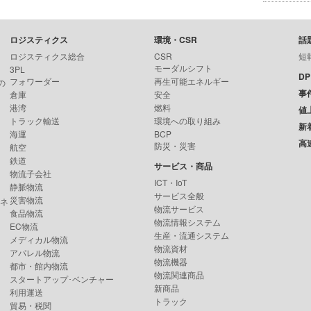
ロジスティクス
環境・CSR
話
ロジスティクス総合
CSR
短
モーダルシフト
3PL
D
フォワーダー
再生可能エネルギー
の
事
倉庫
安全
港湾
燃料
値
トラック輸送
環境への取り組み
新
海運
BCP
高
防災・災害
航空
鉄道
サービス・商品
物流子会社
ICT・IoT
静脈物流
サービス全般
災害物流
ンネ
物流サービス
食品物流
物流情報システム
EC物流
生産・流通システム
メディカル物流
物流資材
アパレル物流
物流機器
都市・館内物流
物流関連商品
スタートアップ･ベンチャー
新商品
利用運送
トラック
貿易・税関