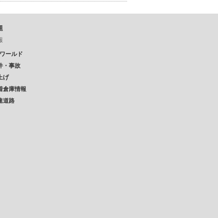
題
報
Pワールド
件・事故
上げ
着倉庫情報
速道路