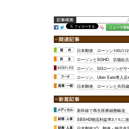
ニュース登
日本郵便、ローソン100の1
ローソンとSGHD、店舗起
ローソン、SGローソンがサ
ローソン、Uber Eats導入店
日本郵便、ローソンと共同
新幹線で再生医療細胞輸送
SBSHD物流利益率3.1％
日本郵政1Q、郵便・物流赤