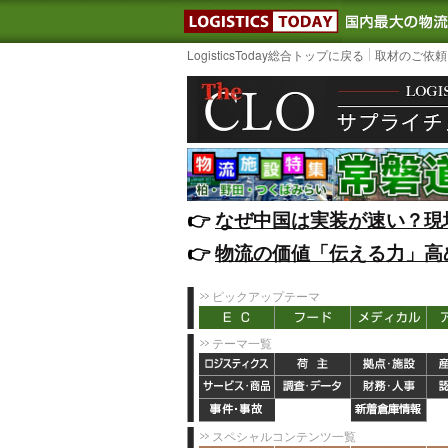
LOGISTIC
LogisticsToday総合トップに戻る
取材のご依頼
👉️
なぜ中国は実装が速い？現
👉️
物流の価値「伝える力」高
ピックアップテーマ
テーマ一覧
スペシャルコンテンツ一覧