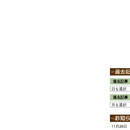
過去記事
過去記事
11月26日