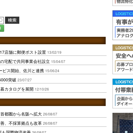
録
217店舗に郵便ポスト設置
13/02/19
点の宅配で共同事業会社設立
15/04/07
ービス開始、佐川と連携
15/06/24
4000突破
23/07/27
歳暮カタログを展開
12/10/26
、首都圏から名阪へ拡大
26/08/07
に改善、不採算拠点も改革
26/08/07
字も国際物流改善
26/08/07