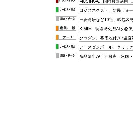
MUSINSA、国内倉庫活用
ロジスネクスト、防爆フォ
三菱総研など10社、軟包装
X Mile、現場特化型AIを
クラダシ、蓄電池付き3温度
アースダンボール、クリッ
食品輸出が上期最高、米国