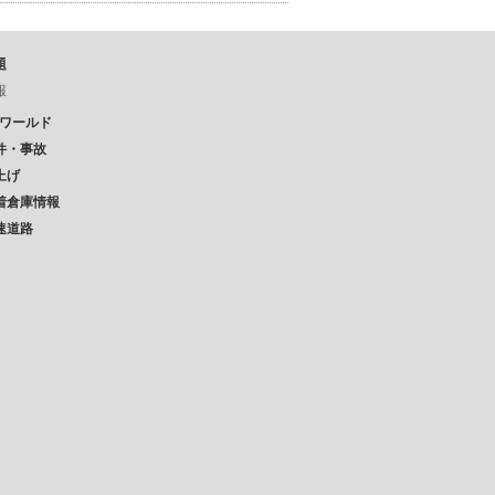
題
報
Pワールド
件・事故
上げ
着倉庫情報
速道路