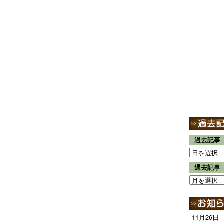
過去記事
過去記事
11月26日