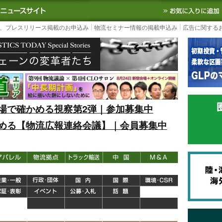
S TODAY｜国内最大の物流ニュースサイト
3PL, SCMなど国内外の最新の物流
、プレスリリース掲載のお申込み
物流セミナー情報の掲載申込み
広告に関する
場で確かめる視察第2弾｜参加募集中
める【物流広報連絡会議】｜会員募集中