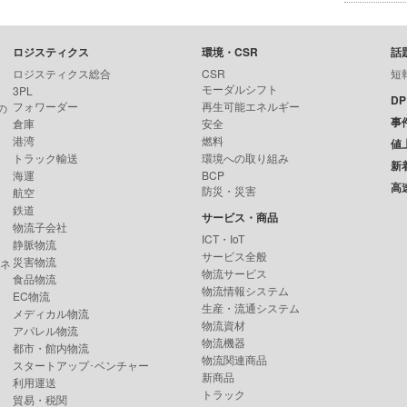
ロジスティクス
環境・CSR
話
ロジスティクス総合
CSR
短
モーダルシフト
3PL
D
フォワーダー
再生可能エネルギー
の
事
倉庫
安全
港湾
燃料
値
トラック輸送
環境への取り組み
新
海運
BCP
高
防災・災害
航空
鉄道
サービス・商品
物流子会社
ICT・IoT
静脈物流
サービス全般
災害物流
ンネ
物流サービス
食品物流
物流情報システム
EC物流
生産・流通システム
メディカル物流
物流資材
アパレル物流
物流機器
都市・館内物流
物流関連商品
スタートアップ･ベンチャー
新商品
利用運送
トラック
貿易・税関