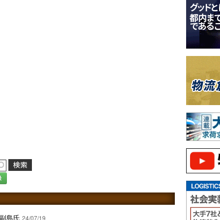
録
に副島氏
24/07/19