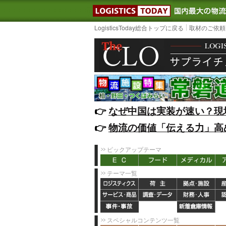
LOGISTIC
LogisticsToday総合トップに戻る
取材のご依頼
👉️
なぜ中国は実装が速い？現
👉️
物流の価値「伝える力」高
ピックアップテーマ
テーマ一覧
スペシャルコンテンツ一覧