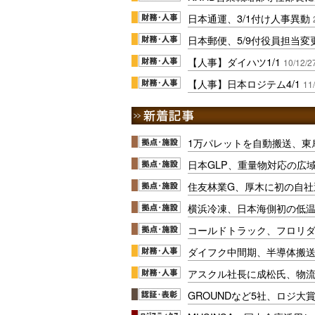
日本通運、3/1付け人事異動
日本郵便、5/9付役員担当変
【人事】ダイハツ1/1
10/12/2
【人事】日本ロジテム4/1
11
1万パレットを自動搬送、東
日本GLP、重量物対応の広
住友林業G、厚木に初の自社
横浜冷凍、日本海側初の低
コールドトラック、フロリ
ダイフク中間期、半導体搬
アスクル社長に成松氏、物
GROUNDなど5社、ロジ大