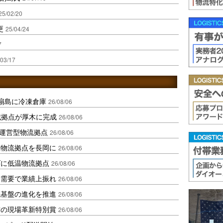
25/02/20
更
25/04/24
7
/03/17
扇島に冷凍倉庫
26/08/06
域拠点が厚木に完成
26/08/06
運営型物流拠点
26/08/06
温物流拠点を長岡に
26/08/06
ダに低温物流拠点
26/08/06
送需要で業績上振れ
26/08/06
流基盤の進化を推進
26/08/06
賞の現場革新特別賞
26/08/06