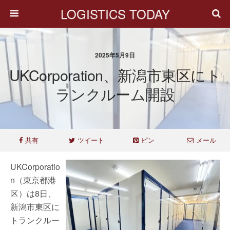
LOGISTICS TODAY
2025年5月9日
UKCorporation、新潟市東区にト
ランクルーム開設
共有
ツイート
ピン
メール
UKCorporatio
n（東京都港
区）は8日、
新潟市東区に
トランクルー