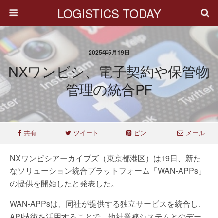
LOGISTICS TODAY
2025年5月19日
NXワンビシ、電子契約や保管物
管理の統合PF
共有
ツイート
ピン
メール
NXワンビシアーカイブズ（東京都港区）は19日、新た
なソリューション統合プラットフォーム「WAN-APPs」
の提供を開始したと発表した。
WAN-APPsは、同社が提供する独立サービスを統合し、
API技術を活用することで、他社業務システムとのデー