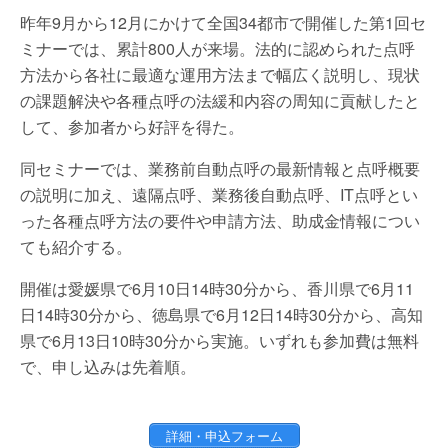
昨年9月から12月にかけて全国34都市で開催した第1回セ
ミナーでは、累計800人が来場。法的に認められた点呼
方法から各社に最適な運用方法まで幅広く説明し、現状
の課題解決や各種点呼の法緩和内容の周知に貢献したと
して、参加者から好評を得た。
同セミナーでは、業務前自動点呼の最新情報と点呼概要
の説明に加え、遠隔点呼、業務後自動点呼、IT点呼とい
った各種点呼方法の要件や申請方法、助成金情報につい
ても紹介する。
開催は愛媛県で6月10日14時30分から、香川県で6月11
日14時30分から、徳島県で6月12日14時30分から、高知
県で6月13日10時30分から実施。いずれも参加費は無料
で、申し込みは先着順。
詳細・申込フォーム