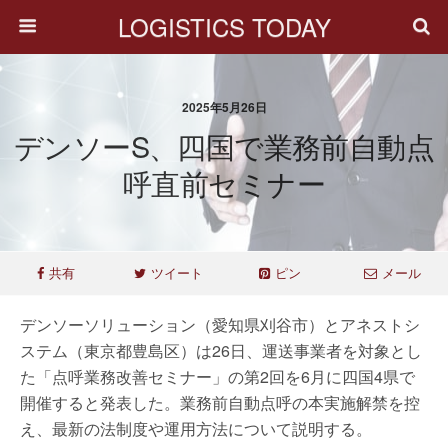
LOGISTICS TODAY
2025年5月26日
デンソーS、四国で業務前自動点
呼直前セミナー
共有
ツイート
ピン
メール
デンソーソリューション（愛知県刈谷市）とアネストシ
ステム（東京都豊島区）は26日、運送事業者を対象とし
た「点呼業務改善セミナー」の第2回を6月に四国4県で
開催すると発表した。業務前自動点呼の本実施解禁を控
え、最新の法制度や運用方法について説明する。