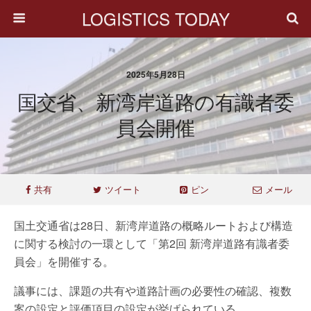
LOGISTICS TODAY
2025年5月28日
国交省、新湾岸道路の有識者委
員会開催
共有
ツイート
ピン
メール
国土交通省は28日、新湾岸道路の概略ルートおよび構造
に関する検討の一環として「第2回 新湾岸道路有識者委
員会」を開催する。
議事には、課題の共有や道路計画の必要性の確認、複数
案の設定と評価項目の設定が挙げられている。