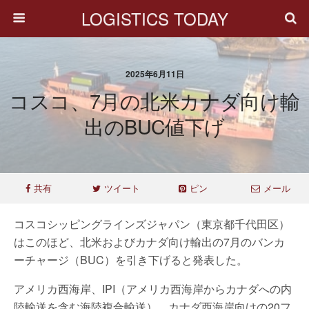
LOGISTICS TODAY
2025年6月11日
コスコ、7月の北米カナダ向け輸
出のBUC値下げ
共有
ツイート
ピン
メール
コスコシッピングラインズジャパン（東京都千代田区）
はこのほど、北米およびカナダ向け輸出の7月のバンカ
ーチャージ（BUC）を引き下げると発表した。
アメリカ西海岸、IPI（アメリカ西海岸からカナダへの内
陸輸送を含む海陸複合輸送）、カナダ西海岸向けの20フ