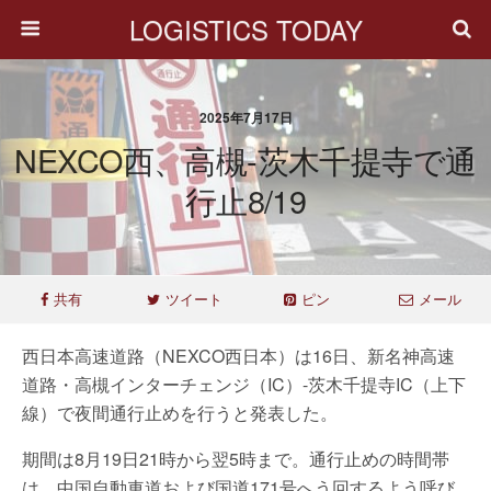
LOGISTICS TODAY
2025年7月17日
NEXCO西、高槻-茨木千提寺で通
行止8/19
共有
ツイート
ピン
メール
西日本高速道路（NEXCO西日本）は16日、新名神高速
道路・高槻インターチェンジ（IC）-茨木千提寺IC（上下
線）で夜間通行止めを行うと発表した。
期間は8月19日21時から翌5時まで。通行止めの時間帯
は、中国自動車道および国道171号へう回するよう呼び