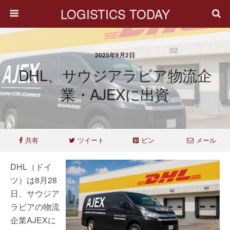
LOGISTICS TODAY
2025年9月2日
DHL、サウジアラビア物流企
業・AJEXに出資
共有
ツイート
ピン
メール
DHL（ドイ
ツ）は8月28
日、サウジア
ラビアの物流
企業AJEXに