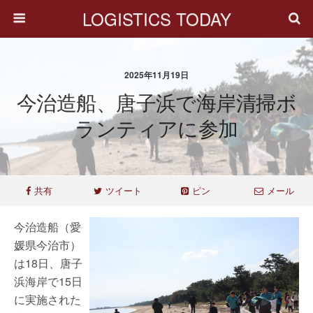
LOGISTICS TODAY
2025年11月19日
今治造船、唐子浜で海岸清掃ボ
ランティアに参加
共有
ツイート
ピン
メール
今治造船（愛
媛県今治市）
は18日、唐子
浜海岸で15日
に実施された