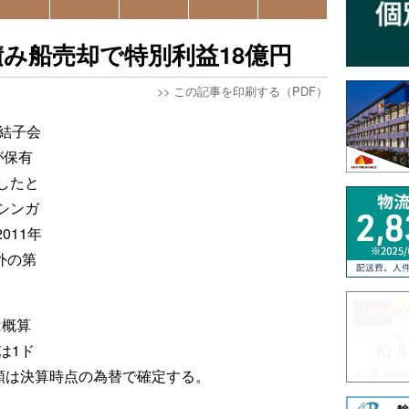
み船売却で特別利益18億円
>>
この記事を印刷する（PDF）
結子会
Eが保有
したと
シンガ
011年
外の第
は概算
は1ド
額は決算時点の為替で確定する。