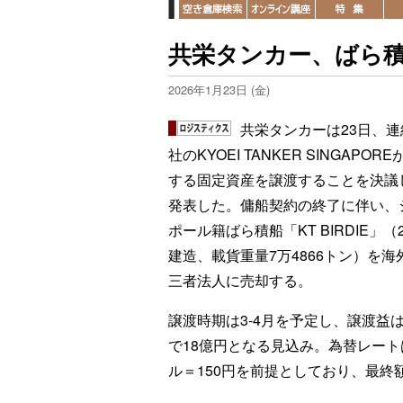
共栄タンカー、ばら積
2026年1月23日 (金)
共栄タンカーは23日、連
社のKYOEI TANKER SINGAPOR
する固定資産を譲渡することを決議
発表した。傭船契約の終了に伴い、
ポール籍ばら積船「KT BIRDIE」（2
建造、載貨重量7万4866トン）を海
三者法人に売却する。
譲渡時期は3-4月を予定し、譲渡益
で18億円となる見込み。為替レート
ル＝150円を前提としており、最終