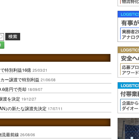
録
で特別利益16億
25/03/21
ンカー譲渡で特別利益
21/06/08
.6億円で売却
18/09/07
譲渡を決定
19/12/27
ZAN｣の新たな譲渡先決定
17/07/11
中国物流最前線
26/08/06