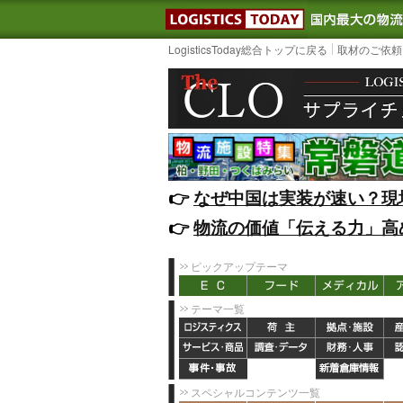
LOGISTIC
LogisticsToday総合トップに戻る
取材のご依頼
👉️
なぜ中国は実装が速い？現
👉️
物流の価値「伝える力」高
ピックアップテーマ
テーマ一覧
スペシャルコンテンツ一覧