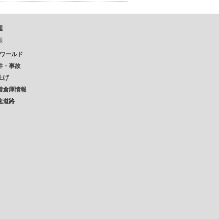
題
報
Pワールド
件・事故
上げ
着倉庫情報
速道路