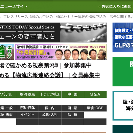
S TODAY｜国内最大の物流ニュースサイト
3PL, SCMなど国内外の最新の物流
、プレスリリース掲載のお申込み
物流セミナー情報の掲載申込み
広告に関する
場で確かめる視察第2弾｜参加募集中
める【物流広報連絡会議】｜会員募集中