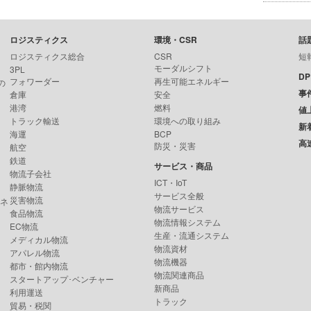
ロジスティクス
環境・CSR
話
ロジスティクス総合
CSR
短
モーダルシフト
3PL
D
フォワーダー
再生可能エネルギー
の
事
倉庫
安全
港湾
燃料
値
トラック輸送
環境への取り組み
新
海運
BCP
高
防災・災害
航空
鉄道
サービス・商品
物流子会社
ICT・IoT
静脈物流
サービス全般
災害物流
ンネ
物流サービス
食品物流
物流情報システム
EC物流
生産・流通システム
メディカル物流
物流資材
アパレル物流
物流機器
都市・館内物流
物流関連商品
スタートアップ･ベンチャー
新商品
利用運送
トラック
貿易・税関