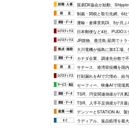
貿易DX協会が始動、Shipp
制裁・関税と取引先網、6社
運輸・倉庫景気DI、5か月ぶ
日本郵便など4社、PUDO
JR貨物、鹿児島-延岡でト
大川電機が福島に第3工場、
カナダ企業、調達先分散で
サナース、港湾荷役機を国
打刻漏れをAIで穴埋め、給
セーフィー、映像AIで現場
TSR、円安関連倒産が7月累
TSR、人手不足倒産が7月最
デンソーとSTATION Ai
ラディアル、返品処理を最大