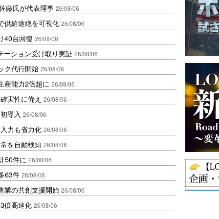
io佐藤氏が代表理事
26/08/06
で供給途絶を可視化
26/08/06
り40台回復
26/08/06
ステーション受け取り実証
26/08/06
ラック代行開始
26/08/06
生産能力2倍超に
26/08/06
不確実性に備え
26/08/06
内初導入
26/08/06
与入力も省力化
26/08/06
異常を自動検知
26/08/06
計50件に
26/08/06
多63件
26/08/06
、製造業の共創支援開始
26/08/06
3倍高速化
26/08/06