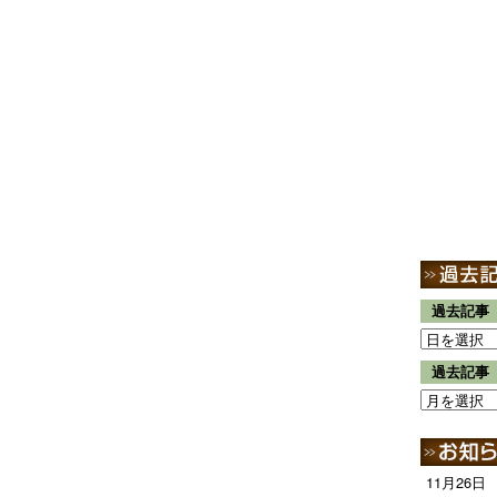
過去記事
過去記事
11月26日