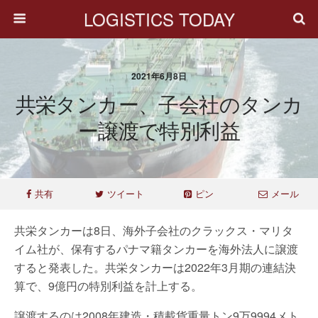
LOGISTICS TODAY
2021年6月8日
共栄タンカー、子会社のタンカ
ー譲渡で特別利益
共有
ツイート
ピン
メール
共栄タンカーは8日、海外子会社のクラックス・マリタ
イム社が、保有するパナマ籍タンカーを海外法人に譲渡
すると発表した。共栄タンカーは2022年3月期の連結決
算で、9億円の特別利益を計上する。
譲渡するのは2008年建造・積載貨重量トン9万9994メト