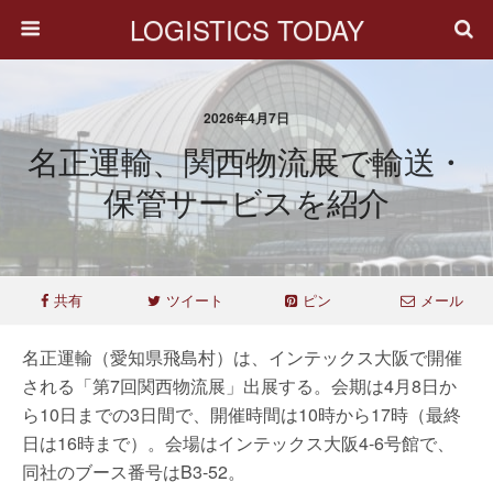
LOGISTICS TODAY
2026年4月7日
名正運輸、関西物流展で輸送・
保管サービスを紹介
共有
ツイート
ピン
メール
名正運輸（愛知県飛島村）は、インテックス大阪で開催
される「第7回関西物流展」出展する。会期は4月8日か
ら10日までの3日間で、開催時間は10時から17時（最終
日は16時まで）。会場はインテックス大阪4-6号館で、
同社のブース番号はB3-52。