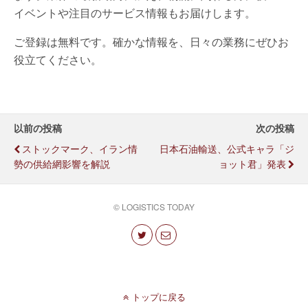
イベントや注目のサービス情報もお届けします。
ご登録は無料です。確かな情報を、日々の業務にぜひお
役立てください。
以前の投稿
次の投稿
ストックマーク、イラン情
日本石油輸送、公式キャラ「ジ
勢の供給網影響を解説
ョット君」発表
© LOGISTICS TODAY
トップに戻る