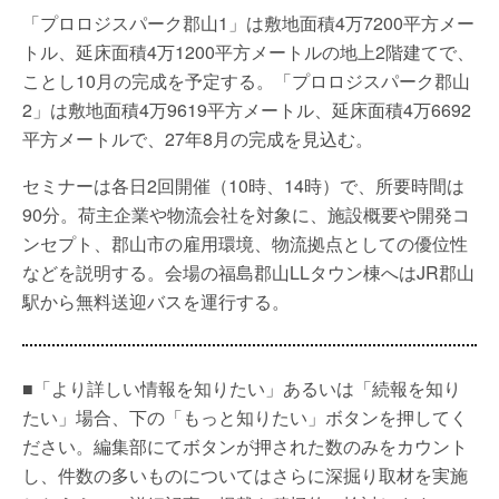
「プロロジスパーク郡山1」は敷地面積4万7200平方メー
トル、延床面積4万1200平方メートルの地上2階建てで、
ことし10月の完成を予定する。「プロロジスパーク郡山
2」は敷地面積4万9619平方メートル、延床面積4万6692
平方メートルで、27年8月の完成を見込む。
セミナーは各日2回開催（10時、14時）で、所要時間は
90分。荷主企業や物流会社を対象に、施設概要や開発コ
ンセプト、郡山市の雇用環境、物流拠点としての優位性
などを説明する。会場の福島郡山LLタウン棟へはJR郡山
駅から無料送迎バスを運行する。
■「より詳しい情報を知りたい」あるいは「続報を知り
たい」場合、下の「もっと知りたい」ボタンを押してく
ださい。編集部にてボタンが押された数のみをカウント
し、件数の多いものについてはさらに深掘り取材を実施