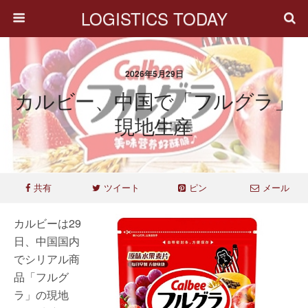
LOGISTICS TODAY
2026年5月29日
カルビー、中国で「フルグラ」
現地生産
共有
ツイート
ピン
メール
カルビーは29
日、中国国内
でシリアル商
品「フルグ
ラ」の現地