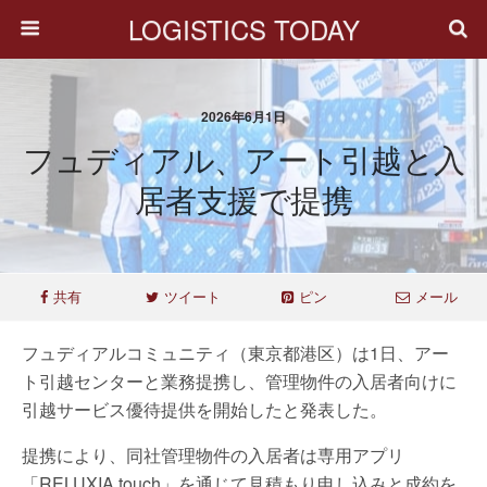
LOGISTICS TODAY
2026年6月1日
フュディアル、アート引越と入
居者支援で提携
共有
ツイート
ピン
メール
フュディアルコミュニティ（東京都港区）は1日、アー
ト引越センターと業務提携し、管理物件の入居者向けに
引越サービス優待提供を開始したと発表した。
提携により、同社管理物件の入居者は専用アプリ
「RELUXIA touch」を通じて見積もり申し込みと成約を