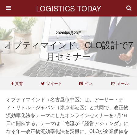
LOGISTICS TODAY
2026年6月23日
オプティマインド、CLO設計で7
月セミナー
共有
ツイート
ピン
メール
オプティマインド（名古屋市中区）は、アーサー・デ
ィ・リトル・ジャパン（東京都港区）と共同で、改正物
流効率化法をテーマにしたオンラインセミナーを7月16
日に開催する。テーマは「物流が『経営アジェンダ』に
なる年―改正物流効率化法を契機に、CLOが企業価値を