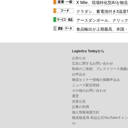
X Mile、現場特化型AIを
クラダシ、蓄電池付き3温度
アースダンボール、クリッ
食品輸出が上期最高、米国
Logistics Todayから
お知らせ
広告に関するお問い合わせ
取材のご依頼、プレスリリース掲載
お申込み
物流セミナー情報の掲載申込み
ニュース配信登録
その他のお問い合わせ
運営
決算公告
記事の利用
個人情報保護方針
物流報道局-本誌公式YouTubeチャ
ル-