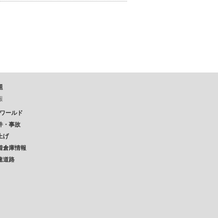
題
報
Pワールド
件・事故
上げ
着倉庫情報
速道路