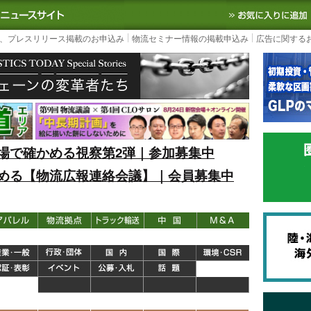
S TODAY｜国内最大の物流ニュースサイト
3PL, SCMなど国内外の最新の物流
、プレスリリース掲載のお申込み
物流セミナー情報の掲載申込み
広告に関する
場で確かめる視察第2弾｜参加募集中
める【物流広報連絡会議】｜会員募集中