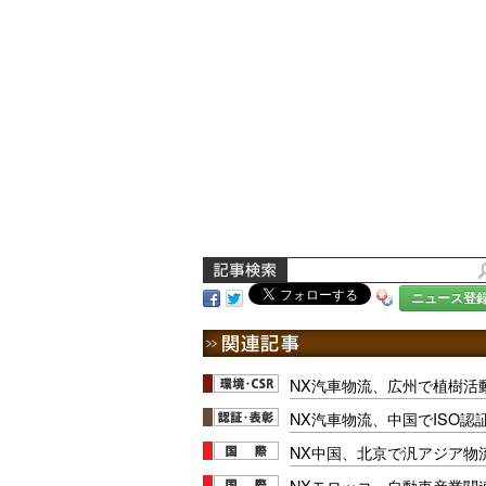
ニュース登
NX汽車物流、広州で植樹活
NX汽車物流、中国でISO認
NX中国、北京で汎アジア物
NXモロッコ、自動車産業関