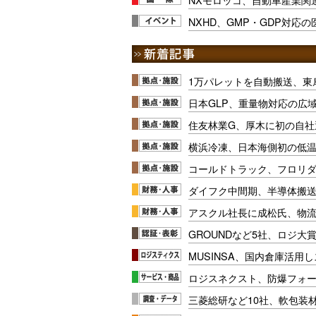
NXHD、GMP・GDP対応
1万パレットを自動搬送、東
日本GLP、重量物対応の広
住友林業G、厚木に初の自社
横浜冷凍、日本海側初の低
コールドトラック、フロリ
ダイフク中間期、半導体搬
アスクル社長に成松氏、物
GROUNDなど5社、ロジ大
MUSINSA、国内倉庫活用
ロジスネクスト、防爆フォ
三菱総研など10社、軟包装