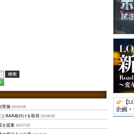
録
動実施
26/04/28
証とAAA格付けを取得
24/08/30
流を提案
26/07/22
連の展示会に出展