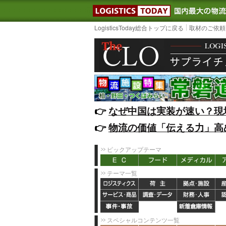
LOGISTIC
LogisticsToday総合トップに戻る
取材のご依頼
👉️
なぜ中国は実装が速い？現
👉️
物流の価値「伝える力」高
ピックアップテーマ
テーマ一覧
スペシャルコンテンツ一覧