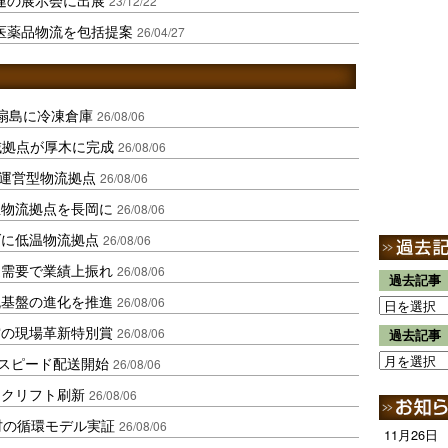
23/12/22
の医薬品物流を包括提案
26/04/27
扇島に冷凍倉庫
26/08/06
域拠点が厚木に完成
26/08/06
運営型物流拠点
26/08/06
温物流拠点を長岡に
26/08/06
ダに低温物流拠点
26/08/06
送需要で業績上振れ
26/08/06
過去記事
流基盤の進化を推進
26/08/06
賞の現場革新特別賞
26/08/06
過去記事
しスピード配送開始
26/08/06
ークリフト刷新
26/08/06
材の循環モデル実証
26/08/06
11月26日