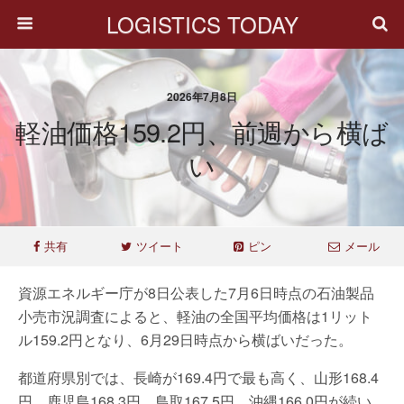
LOGISTICS TODAY
2026年7月8日
軽油価格159.2円、前週から横ば
い
共有
ツイート
ピン
メール
資源エネルギー庁が8日公表した7月6日時点の石油製品
小売市況調査によると、軽油の全国平均価格は1リット
ル159.2円となり、6月29日時点から横ばいだった。
都道府県別では、長崎が169.4円で最も高く、山形168.4
円、鹿児島168.3円、鳥取167.5円、沖縄166.0円が続い