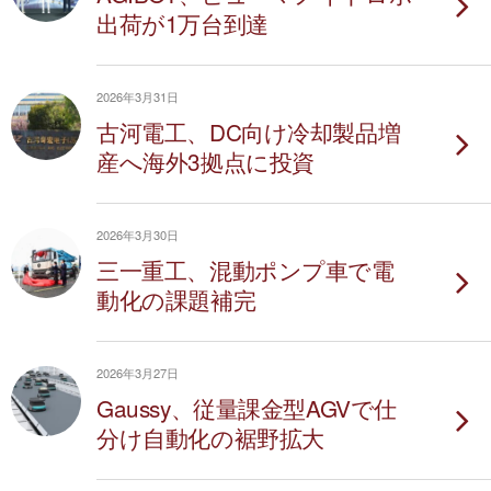
出荷が1万台到達
2026年3月31日
古河電工、DC向け冷却製品増
産へ海外3拠点に投資
2026年3月30日
三一重工、混動ポンプ車で電
動化の課題補完
2026年3月27日
Gaussy、従量課金型AGVで仕
分け自動化の裾野拡大