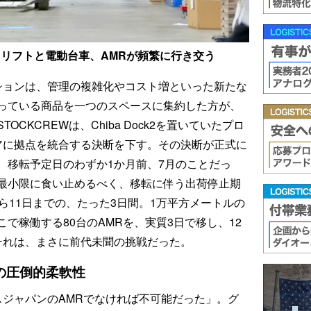
ォークリフトと電動台車、AMRが頻繁に行き交う
ションは、管理の複雑化やコスト増といった新たな
っている商品を一つのスペースに集約した方が、
CKCREWは、Chiba Dock2を置いていたプロ
アに拠点を統合する決断を下す。その決断が正式に
、移転予定日のわずか1か月前、7月のことだっ
最小限に食い止めるべく、移転に伴う出荷停止期
ら11日までの、たった3日間。1万平方メートルの
で稼働する80台のAMRを、実質3日で移し、12
それは、まさに前代未聞の挑戦だった。
の圧倒的柔軟性
スジャパンのAMRでなければ不可能だった」。グ