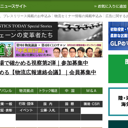
S TODAY｜国内最大の物流ニュースサイト
3PL, SCMなど国内外の最新の物流
、プレスリリース掲載のお申込み
物流セミナー情報の掲載申込み
広告に関する
場で確かめる視察第2弾｜参加募集中
める【物流広報連絡会議】｜会員募集中