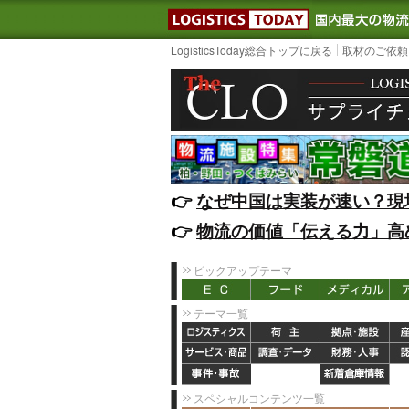
LOGISTIC
LogisticsToday総合トップに戻る
取材のご依頼
👉️
なぜ中国は実装が速い？現
👉️
物流の価値「伝える力」高
ピックアップテーマ
テーマ一覧
スペシャルコンテンツ一覧