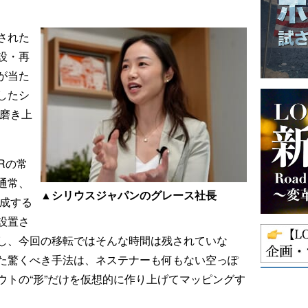
された
設・再
が当た
したシ
に磨き上
Rの常
通常、
▲シリウスジャパンのグレース社長
作成する
設置さ
し、今回の移転ではそんな時間は残されていな
た驚くべき手法は、ネステナーも何もない空っぽ
ウトの“形”だけを仮想的に作り上げてマッピングす