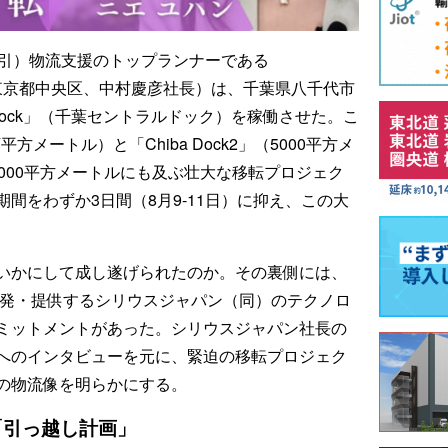
取引）物流支援のトップランナーである
、東京都中央区、中村慶彦社長）は、千葉県八千代市
al Dock」（千葉セントラルドック）を稼働させた。こ
万平方メートル）と「Chiba Dock2」（5000平方メ
000平方メートルにも及ぶ壮大な移転プロジェク
間をわずか3日間（8月9-11日）に抑え、この大
いかにして成し遂げられたのか。その裏側には、
開発・提供するシリウスジャパン（同）のテクノロ
ミットメントがあった。シリウスジャパン社長の
へのインタビューを元に、緊迫の移転プロジェク
の物流像を明らかにする。
「引っ越し計画」