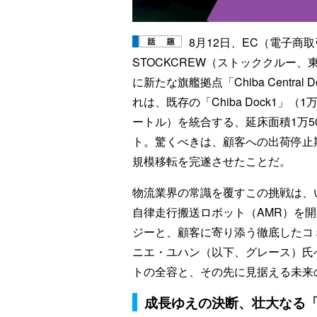
8月12日、EC（電子商
STOCKCREW（ストッククルー
に新たな旗艦拠点「Chiba Centr
れは、既存の「Chiba Dock1」（1
ートル）を統合する、延床面積1万5
ト。驚くべきは、顧客への出荷停止期
規模移転を完遂させたことだ。
物流業界の常識を覆すこの挑戦は、
自律走行搬送ロボット（AMR）を
ジーと、顧客に寄り添う徹底したコ
ニエ・ユハン（以下、グレース）氏
トの全容と、その先に見据える未来
成長ゆえの決断、壮大なる