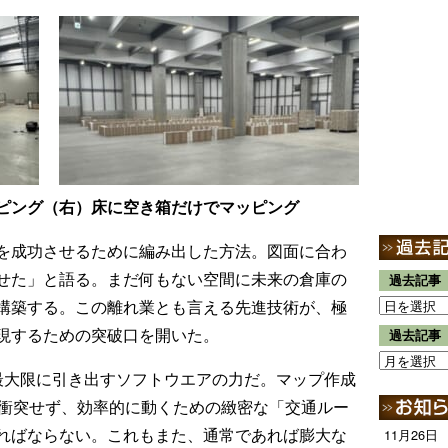
ピング（右）床に空き箱だけでマッピング
を成功させるために編み出した方法。図面に合わ
せた」と語る。まだ何もない空間に未来の倉庫の
過去記事
構築する。この離れ業とも言える先進技術が、極
現するための突破口を開いた。
過去記事
最大限に引き出すソフトウエアの力だ。マップ作成
に衝突せず、効率的に動くための緻密な「交通ルー
ればならない。これもまた、通常であれば膨大な
11月26日