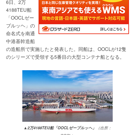
6日、2万
4188TEU船
「OOCLゼー
ブルッヘ」の
命名式を南通
中港基幹造船
の造船所で実施したと発表した。同船は、OOCLが12隻
のシリーズで受領する5番目の大型コンテナ船となる。
▲2万4188TEU船「OOCLゼーブルッヘ」
（出所：