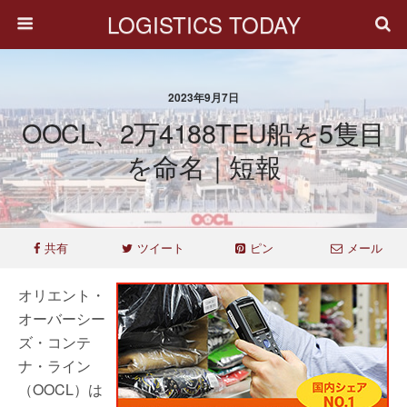
LOGISTICS TODAY
2023年9月7日
OOCL、2万4188TEU船を5隻目
を命名｜短報
共有
ツイート
ピン
メール
オリエント・
オーバーシー
ズ・コンテ
ナ・ライン
（OOCL）は